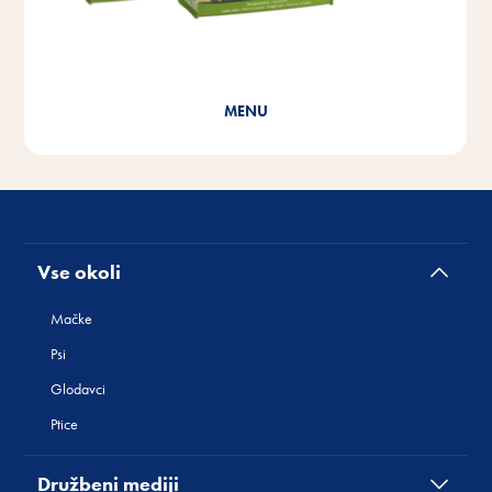
MENU
Cat Y
Vse okoli
Mačke
Psi
Glodavci
Ptice
Družbeni mediji