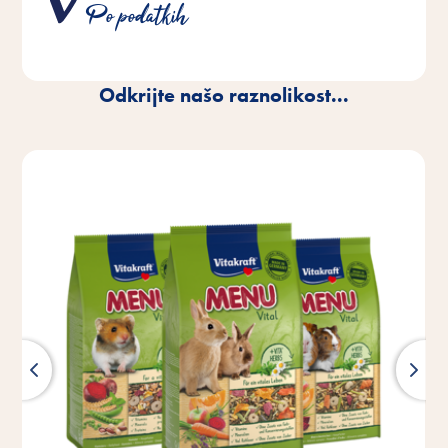
ustrezajo dejanskim potrebam vašega hišnega
Po podatkih
ljubljenčka.
Odkrijte našo raznolikost...