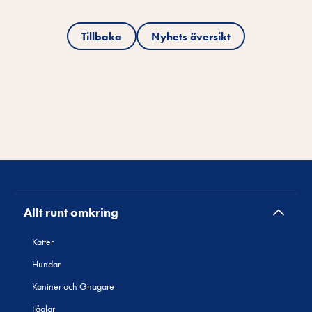
Tillbaka
Nyhets översikt
Allt runt omkring
Katter
Hundar
Kaniner och Gnagare
Fåglar