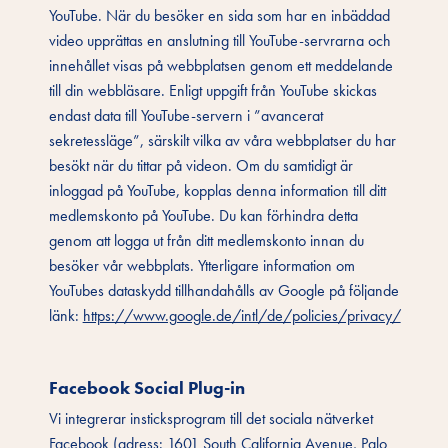
YouTube. När du besöker en sida som har en inbäddad
video upprättas en anslutning till YouTube-servrarna och
innehållet visas på webbplatsen genom ett meddelande
till din webbläsare. Enligt uppgift från YouTube skickas
endast data till YouTube-servern i ”avancerat
sekretessläge”, särskilt vilka av våra webbplatser du har
besökt när du tittar på videon. Om du samtidigt är
inloggad på YouTube, kopplas denna information till ditt
medlemskonto på YouTube. Du kan förhindra detta
genom att logga ut från ditt medlemskonto innan du
besöker vår webbplats. Ytterligare information om
YouTubes dataskydd tillhandahålls av Google på följande
länk:
https://www.google.de/intl/de/policies/privacy/
Facebook Social Plug-in
Vi integrerar insticksprogram till det sociala nätverket
Facebook (adress: 1601 South California Avenue, Palo