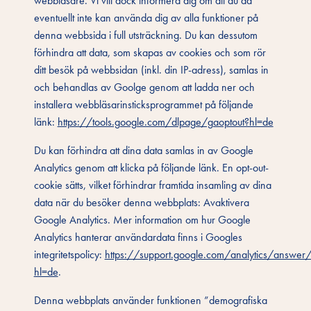
webbläsare. Vi vill dock informera dig om att du då
eventuellt inte kan använda dig av alla funktioner på
denna webbsida i full utsträckning. Du kan dessutom
förhindra att data, som skapas av cookies och som rör
ditt besök på webbsidan (inkl. din IP-adress), samlas in
och behandlas av Goolge genom att ladda ner och
installera webbläsarinsticksprogrammet på följande
länk:
https://tools.google.com/dlpage/gaoptout?hl=de
Du kan förhindra att dina data samlas in av Google
Analytics genom att klicka på följande länk. En opt-out-
cookie sätts, vilket förhindrar framtida insamling av dina
data när du besöker denna webbplats: Avaktivera
Google Analytics. Mer information om hur Google
Analytics hanterar användardata finns i Googles
integritetspolicy:
https://support.google.com/analytics/answe
hl=de
.
Denna webbplats använder funktionen ”demografiska