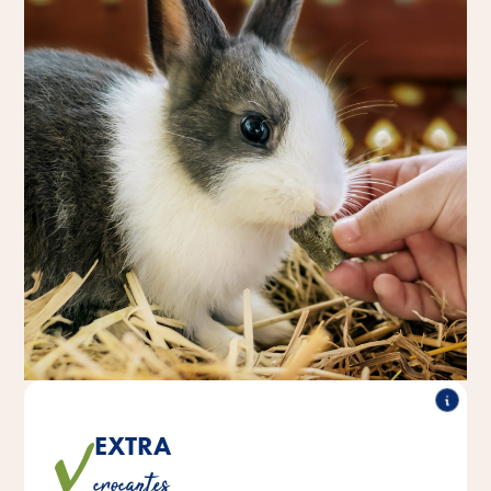
EXTRA
As deliciosas almofadinhas de cereais conquistam pelo
crocantes
seu revestimento extra estaladiço.