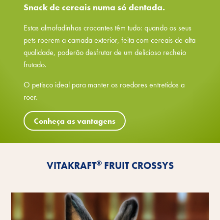
Snack de cereais numa só dentada.
Estas almofadinhas crocantes têm tudo: quando os seus
pets roerem a camada exterior, feita com cereais de alta
qualidade, poderão desfrutar de um delicioso recheio
frutado.
O petisco ideal para manter os roedores entretidos a
roer.
Conheça as vantagens
®
VITAKRAFT
FRUIT CROSSYS