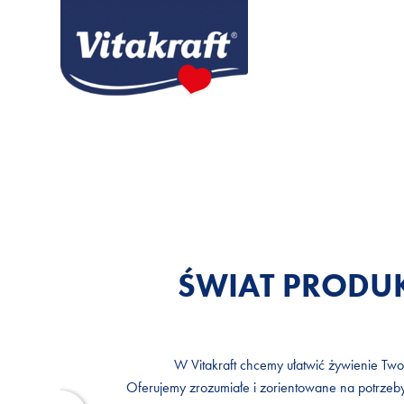
ŚWIAT PROD
ŚWIAT PROD
W Vitakraft chcemy ułatwić żywienie Tw
W Vitakraft chcemy ułatwić żywienie Tw
Oferujemy zrozumiałe i zorientowane na potrzeby
Oferujemy zrozumiałe i zorientowane na potrzeby