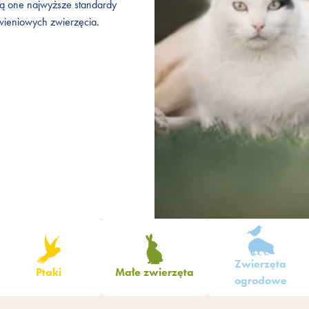
iają one najwyższe standardy
iają one najwyższe standardy
ywieniowych zwierzęcia.
ywieniowych zwierzęcia.
Zwierzęta
Ptaki
Małe zwierzęta
ogrodowe