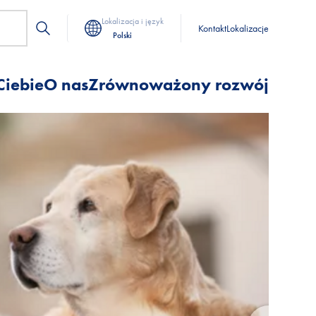
Lokalizacja i język
Kontakt
Lokalizacje
Polski
Ciebie
O nas
Zrównoważony rozwój