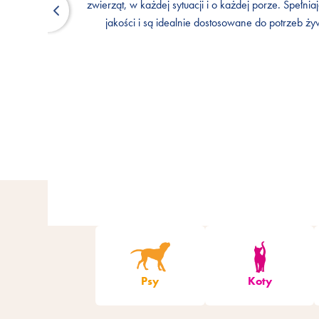
zwierząt, w każdej sytuacji i o każdej porze. Spełn
zwierząt, w każdej sytuacji i o każdej porze. Spełn
jakości i są idealnie dostosowane do potrzeb ż
jakości i są idealnie dostosowane do potrzeb ż
Psy
Koty