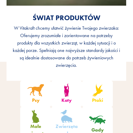
ŚWIAT PRODUKTÓW
ŚWIAT PRODUKTÓW
W Vitakraft chcemy ułatwić żywienie Twojego zwierzaka:
W Vitakraft chcemy ułatwić żywienie Twojego zwierzaka:
Oferujemy zrozumiałe i zorientowane na potrzeby
Oferujemy zrozumiałe i zorientowane na potrzeby
produkty dla wszystkich zwierząt, w każdej sytuacji i o
produkty dla wszystkich zwierząt, w każdej sytuacji i o
każdej porze. Spełniają one najwyższe standardy jakości i
każdej porze. Spełniają one najwyższe standardy jakości i
są idealnie dostosowane do potrzeb żywieniowych
są idealnie dostosowane do potrzeb żywieniowych
zwierzęcia.
zwierzęcia.
Psy
Koty
Ptaki
Małe
Zwierzęta
Gady