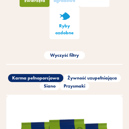
zwierzęta
ogrodowe
Ryby
ozdobne
Wyczyść filtry
Karma pełnoporcjowa
Żywność uzupełniająca
Siano
Przysmaki