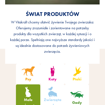
ŚWIAT PRODUKTÓW
ŚWIAT PRODUKTÓW
W Vitakraft chcemy ułatwić żywienie Twojego zwierzaka:
W Vitakraft chcemy ułatwić żywienie Twojego zwierzaka:
Oferujemy zrozumiałe i zorientowane na potrzeby
Oferujemy zrozumiałe i zorientowane na potrzeby
produkty dla wszystkich zwierząt, w każdej sytuacji i o
produkty dla wszystkich zwierząt, w każdej sytuacji i o
każdej porze. Spełniają one najwyższe standardy jakości i
każdej porze. Spełniają one najwyższe standardy jakości i
są idealnie dostosowane do potrzeb żywieniowych
są idealnie dostosowane do potrzeb żywieniowych
zwierzęcia.
zwierzęcia.
Psy
Koty
Ptaki
Małe
Zwierzęta
Gady