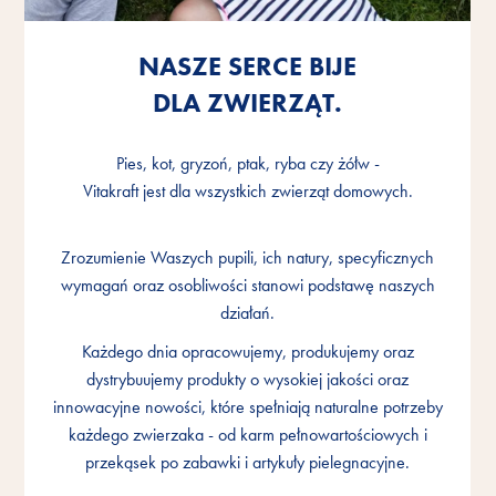
NASZE SERCE BIJE
NASZE SERCE BIJE
NASZE SERCE BIJE
DLA ZWIERZĄT.
DLA ZWIERZĄT.
DLA ZWIERZĄT.
Pies, kot, gryzoń, ptak, ryba czy żółw -
Pies, kot, gryzoń, ptak, ryba czy żółw -
Pies, kot, gryzoń, ptak, ryba czy żółw -
Vitakraft jest dla wszystkich zwierząt domowych.
Vitakraft jest dla wszystkich zwierząt domowych.
Vitakraft jest dla wszystkich zwierząt domowych.
Zrozumienie Waszych pupili, ich natury, specyficznych
Zrozumienie Waszych pupili, ich natury, specyficznych
Zrozumienie Waszych pupili, ich natury, specyficznych
wymagań oraz osobliwości stanowi podstawę naszych
wymagań oraz osobliwości stanowi podstawę naszych
wymagań oraz osobliwości stanowi podstawę naszych
działań.
działań.
działań.
Każdego dnia opracowujemy, produkujemy oraz
Każdego dnia opracowujemy, produkujemy oraz
Każdego dnia opracowujemy, produkujemy oraz
dystrybuujemy produkty o wysokiej jakości oraz
dystrybuujemy produkty o wysokiej jakości oraz
dystrybuujemy produkty o wysokiej jakości oraz
innowacyjne nowości, które spełniają naturalne potrzeby
innowacyjne nowości, które spełniają naturalne potrzeby
innowacyjne nowości, które spełniają naturalne potrzeby
każdego zwierzaka - od karm pełnowartościowych i
każdego zwierzaka - od karm pełnowartościowych i
każdego zwierzaka - od karm pełnowartościowych i
przekąsek po zabawki i artykuły pielegnacyjne.
przekąsek po zabawki i artykuły pielegnacyjne.
przekąsek po zabawki i artykuły pielegnacyjne.