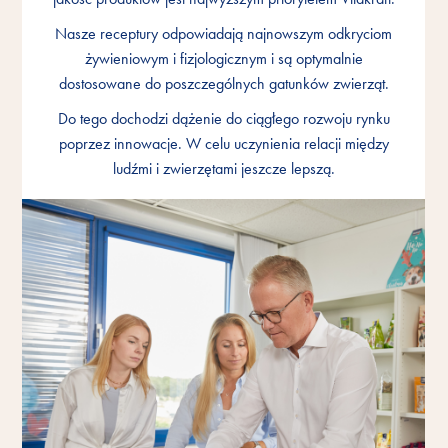
Nasze receptury odpowiadają najnowszym odkryciom
Nasze receptury odpowiadają najnowszym odkryciom
Nasze receptury odpowiadają najnowszym odkryciom
żywieniowym i fizjologicznym i są optymalnie
żywieniowym i fizjologicznym i są optymalnie
żywieniowym i fizjologicznym i są optymalnie
dostosowane do poszczególnych gatunków zwierząt.
dostosowane do poszczególnych gatunków zwierząt.
dostosowane do poszczególnych gatunków zwierząt.
Do tego dochodzi dążenie do ciągłego rozwoju rynku
Do tego dochodzi dążenie do ciągłego rozwoju rynku
Do tego dochodzi dążenie do ciągłego rozwoju rynku
poprzez innowacje. W celu uczynienia relacji między
poprzez innowacje. W celu uczynienia relacji między
poprzez innowacje. W celu uczynienia relacji między
ludźmi i zwierzętami jeszcze lepszą.
ludźmi i zwierzętami jeszcze lepszą.
ludźmi i zwierzętami jeszcze lepszą.