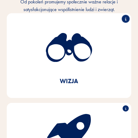
Od pokoleń promujemy społecznie ważne relacje i
satysfakcjonujące współistnienie ludzi i zwierząt.
Rozumiemy ścisłą więź między ludźmi i zwierzętami
oraz chcemy, aby ta więź była jeszcze lepsza
każdego dnia. W każdym domu ze zwierzętami i na
całym świecie.
Zgodnie z przesłaniem naszej marki
Vitakraft. Z miłości.
WIZJA
Z pasją i empatią dla potrzeb zwierząt domowych i
ich opiekunów opracowujemy, produkujemy i
dystrybuujemy innowacyjne, wysokiej jakości