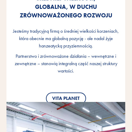
GLOBALNA, W DUCHU
GLOBALNA, W DUCHU
GLOBALNA, W DUCHU
ZRÓWNOWAŻONEGO ROZWOJU
ZRÓWNOWAŻONEGO ROZWOJU
ZRÓWNOWAŻONEGO ROZWOJU
Jesteśmy tradycyjną firmą o średniej wielkości korzeniach,
Jesteśmy tradycyjną firmą o średniej wielkości korzeniach,
Jesteśmy tradycyjną firmą o średniej wielkości korzeniach,
która obecnie ma globalną pozycję - ale nadal żyje
która obecnie ma globalną pozycję - ale nadal żyje
która obecnie ma globalną pozycję - ale nadal żyje
hanzeatycką przyziemnością.
hanzeatycką przyziemnością.
hanzeatycką przyziemnością.
Partnerstwo i zrównoważone działania – wewnętrzne i
Partnerstwo i zrównoważone działania – wewnętrzne i
Partnerstwo i zrównoważone działania – wewnętrzne i
zewnętrzne – stanowią integralną część naszej struktury
zewnętrzne – stanowią integralną część naszej struktury
zewnętrzne – stanowią integralną część naszej struktury
wartości.
wartości.
wartości.
VITA PLANET
VITA PLANET
VITA PLANET