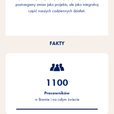
postrzegamy zmian jako projektu, ale jako integralną
postrzegamy zmian jako projektu, ale jako integralną
postrzegamy zmian jako projektu, ale jako integralną
część naszych codziennych działań.
część naszych codziennych działań.
część naszych codziennych działań.
FAKTY
1100
Pracowników
w Bremie i na całym świecie