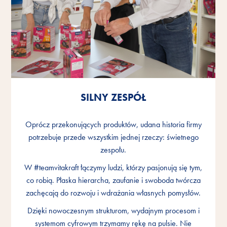
SILNY ZESPÓŁ
SILNY ZESPÓŁ
SILNY ZESPÓŁ
Oprócz przekonujących produktów, udana historia firmy
Oprócz przekonujących produktów, udana historia firmy
Oprócz przekonujących produktów, udana historia firmy
potrzebuje przede wszystkim jednej rzeczy: świetnego
potrzebuje przede wszystkim jednej rzeczy: świetnego
potrzebuje przede wszystkim jednej rzeczy: świetnego
zespołu.
zespołu.
zespołu.
W #teamvitakraft łączymy ludzi, którzy pasjonują się tym,
W #teamvitakraft łączymy ludzi, którzy pasjonują się tym,
W #teamvitakraft łączymy ludzi, którzy pasjonują się tym,
co robią. Płaska hierarcha, zaufanie i swoboda twórcza
co robią. Płaska hierarcha, zaufanie i swoboda twórcza
co robią. Płaska hierarcha, zaufanie i swoboda twórcza
zachęcają do rozwoju i wdrażania własnych pomysłów.
zachęcają do rozwoju i wdrażania własnych pomysłów.
zachęcają do rozwoju i wdrażania własnych pomysłów.
Dzięki nowoczesnym strukturom, wydajnym procesom i
Dzięki nowoczesnym strukturom, wydajnym procesom i
Dzięki nowoczesnym strukturom, wydajnym procesom i
systemom cyfrowym trzymamy rękę na pulsie. Nie
systemom cyfrowym trzymamy rękę na pulsie. Nie
systemom cyfrowym trzymamy rękę na pulsie. Nie