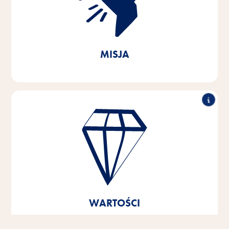
produkty oparte na potrzebach poszczególnych
gatunków zwierząt. Poprzez zrównoważone
działania przyczyniamy się do ochrony ważnych
zasobów naturalnych.
MISJA
Znakomita wydajność, partnerska współpraca,
innowacyjność i odpowiedzialne działanie - to filary,
na których opierają się wartości naszej firmy.
Te podstawowe wartości są podstawą i kierunkiem
naszych myśli i działań oraz pomagają nam się
rozwijać i wzrastać – zarówno jako jednostki, jak i
jako firma.
WARTOŚCI