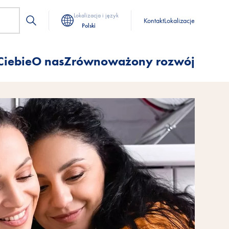
Lokalizacja i język
Kontakt
Lokalizacje
Polski
Ciebie
O nas
Zrównoważony rozwój