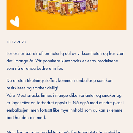
18.12.2023
For oss er bærekraft en naturlig del av virksomheten og har vært
det i mange år. Vår populære kjøttsnacks er et av produktene
som nå er enda bedre enn før.
De er uten tilsetningsstoffer, kommer i emballasje som kan
resirkleres og smaker deilig!
Våre Meat snacks finnes i mange ulike varianter og smaker og
er laget etter en forbedret oppskrift. Nå også med mindre plast i
emballasjen, men fortsatt like mye innhold som du kan skjemme
bort hunden din med.
Naturlige og rene produkter er vår førsteprioritet når vi utvikler