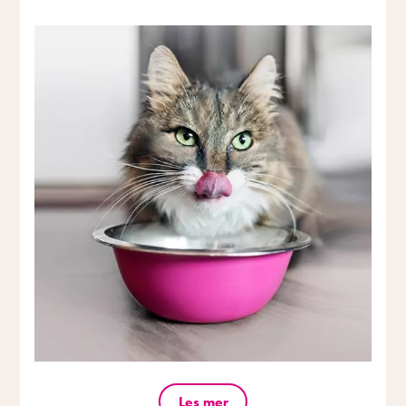
Les mer