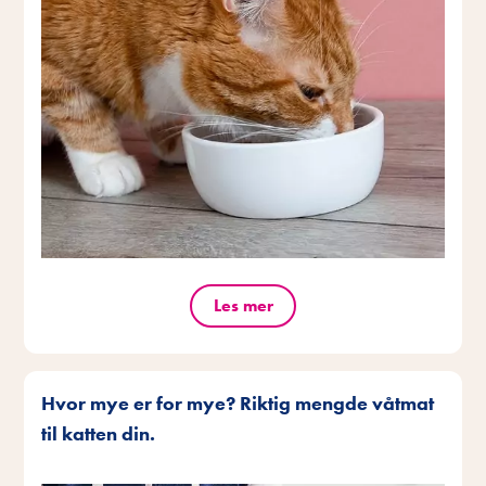
Les mer
Hvor mye er for mye? Riktig mengde våtmat
til katten din.