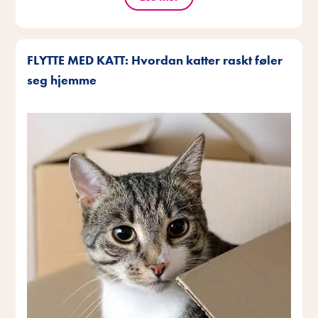
FLYTTE MED KATT: Hvordan katter raskt føler
seg hjemme