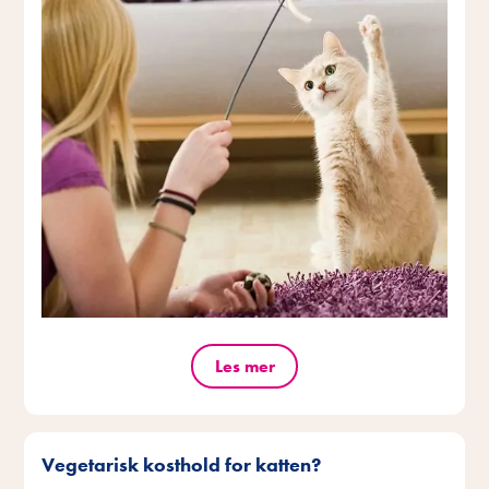
Les mer
Vegetarisk kosthold for katten?