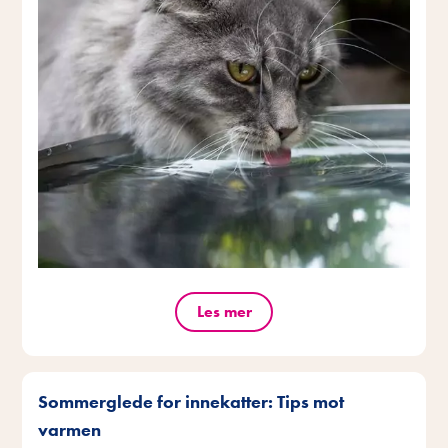
Les mer
Sommerglede for innekatter: Tips mot
varmen