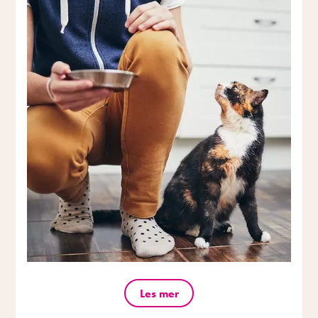
Les mer