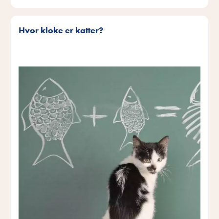
Hvor kloke er katter?