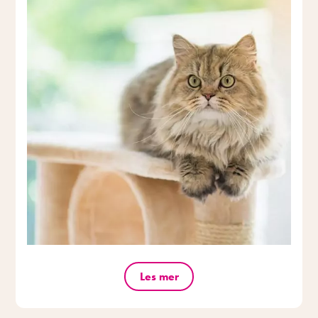
Les mer