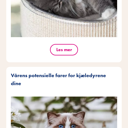
Les mer
Vårens potensielle farer for kjæledyrene
dine