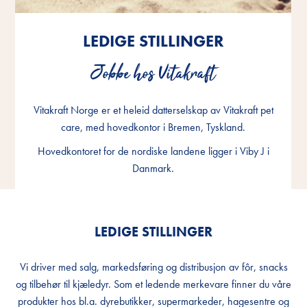
LEDIGE STILLINGER
LEDIGE STILLINGER
LEDIGE STILLINGER
Jobbe hos Vitakraft
Jobbe hos Vitakraft
Jobbe hos Vitakraft
Vitakraft Norge er et heleid datterselskap av Vitakraft pet
Vitakraft Norge er et heleid datterselskap av Vitakraft pet
Vitakraft Norge er et heleid datterselskap av Vitakraft pet
care, med hovedkontor i Bremen, Tyskland.
care, med hovedkontor i Bremen, Tyskland.
care, med hovedkontor i Bremen, Tyskland.
Hovedkontoret for de nordiske landene ligger i Viby J i
Hovedkontoret for de nordiske landene ligger i Viby J i
Hovedkontoret for de nordiske landene ligger i Viby J i
Danmark.
Danmark.
Danmark.
LEDIGE STILLINGER
Vi driver med salg, markedsføring og distribusjon av fôr, snacks
og tilbehør til kjæledyr. Som et ledende merkevare finner du våre
produkter hos bl.a. dyrebutikker, supermarkeder, hagesentre og