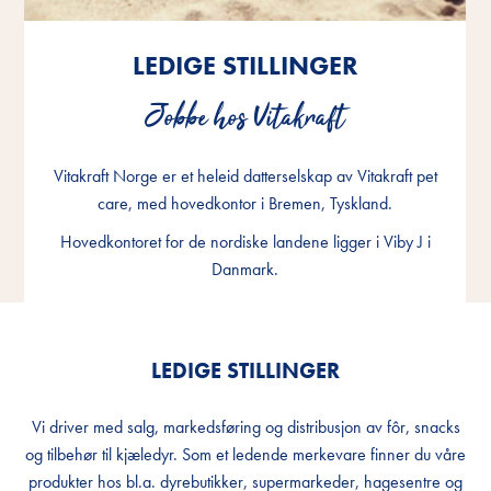
LEDIGE STILLINGER
LEDIGE STILLINGER
LEDIGE STILLINGER
Jobbe hos Vitakraft
Jobbe hos Vitakraft
Jobbe hos Vitakraft
Vitakraft Norge er et heleid datterselskap av Vitakraft pet
Vitakraft Norge er et heleid datterselskap av Vitakraft pet
Vitakraft Norge er et heleid datterselskap av Vitakraft pet
care, med hovedkontor i Bremen, Tyskland.
care, med hovedkontor i Bremen, Tyskland.
care, med hovedkontor i Bremen, Tyskland.
Hovedkontoret for de nordiske landene ligger i Viby J i
Hovedkontoret for de nordiske landene ligger i Viby J i
Hovedkontoret for de nordiske landene ligger i Viby J i
Danmark.
Danmark.
Danmark.
LEDIGE STILLINGER
Vi driver med salg, markedsføring og distribusjon av fôr, snacks
og tilbehør til kjæledyr. Som et ledende merkevare finner du våre
produkter hos bl.a. dyrebutikker, supermarkeder, hagesentre og