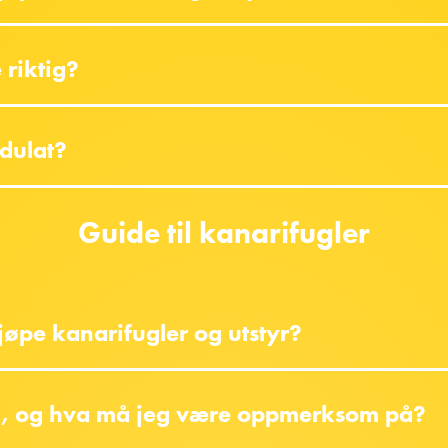
 riktig?
ndulat?
Guide til kanarifugler
jøpe kanarifugler og utstyr?
g, og hva må jeg være oppmerksom på?