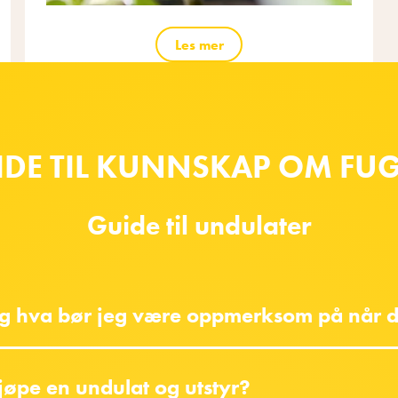
Les mer
IDE TIL KUNNSKAP OM FUG
Guide til undulater
g hva bør jeg være oppmerksom på når de
jøpe en undulat og utstyr?