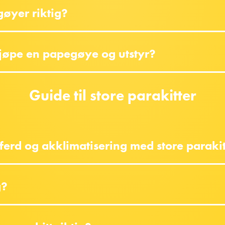
gøyer riktig?
kjøpe en papegøye og utstyr?
Guide til store parakitter
tferd og akklimatisering med store paraki
g?