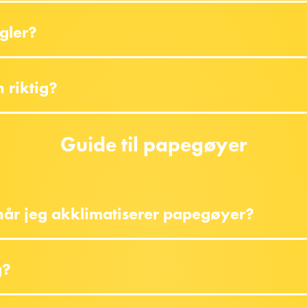
gler?
 riktig?
Guide til papegøyer
år jeg akklimatiserer papegøyer?
g?