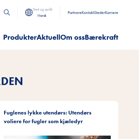
Sted og språk
Partnere
Kontakt
Steder
Karriere
Norsk
Produkter
Aktuell
Om oss
Bærekraft
RDEN
Fuglenes lykke utendørs: Utendørs
voliere for fugler som kjæledyr