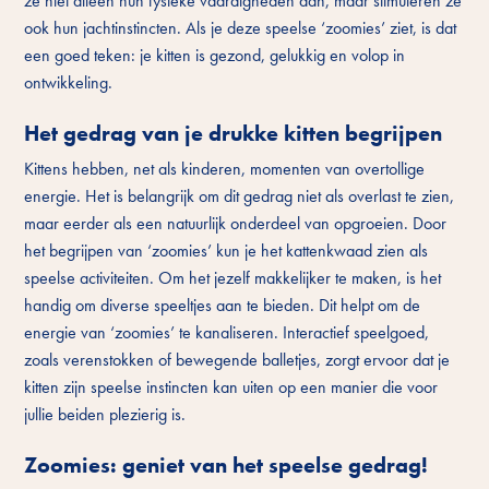
ze niet alleen hun fysieke vaardigheden aan, maar stimuleren ze
ook hun jachtinstincten. Als je deze speelse ‘zoomies’ ziet, is dat
een goed teken: je kitten is gezond, gelukkig en volop in
ontwikkeling.
Het gedrag van je drukke kitten begrijpen
Kittens hebben, net als kinderen, momenten van overtollige
energie. Het is belangrijk om dit gedrag niet als overlast te zien,
maar eerder als een natuurlijk onderdeel van opgroeien. Door
het begrijpen van ‘zoomies’ kun je het kattenkwaad zien als
speelse activiteiten. Om het jezelf makkelijker te maken, is het
handig om diverse speeltjes aan te bieden. Dit helpt om de
energie van ‘zoomies’ te kanaliseren. Interactief speelgoed,
zoals verenstokken of bewegende balletjes, zorgt ervoor dat je
kitten zijn speelse instincten kan uiten op een manier die voor
jullie beiden plezierig is.
Zoomies: geniet van het speelse gedrag!