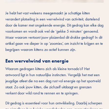
Je hebt het vast weleens meegemaakt: je schattige kitten
verandert plotseling in een wervelwind van activiteit, dartelend
door de kamer met ongekende energie. Dit gedrag kan elke dag
voorkomen en wordt ook wel de ‘gekke 5 minuten’ genoemd.
Maar waarom vertoont jouw pluizenbol dit drukke gedrag? In dit
artikel gaan we dieper in op ‘zoomies’, om inzicht te krijgen en te
begrijpen waarom kittens zo actief kunnen zijn.
Een wervelwind van energie
Waarom gedragen kittens zich als kleine tornado’s? Het
antwoord ligt in hun natuurlijke instincten. Vergelijk het met een
jeugdige atleet die na een dag rust vol energie op het sportveld
staat. Zo ook jouw kitten, die zichzelf uitdaagt en grenzen
verkent door wild rond te rennen en te springen.
Dit gedrag is essentieel voor hun ontwikkeling. Daarbij scherpen