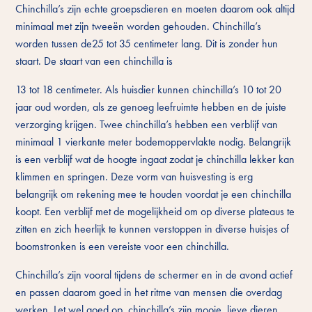
Chinchilla’s zijn echte groepsdieren en moeten daarom ook altijd
minimaal met zijn tweeën worden gehouden. Chinchilla’s
worden tussen de25 tot 35 centimeter lang. Dit is zonder hun
staart. De staart van een chinchilla is
13 tot 18 centimeter. Als huisdier kunnen chinchilla’s 10 tot 20
jaar oud worden, als ze genoeg leefruimte hebben en de juiste
verzorging krijgen. Twee chinchilla’s hebben een verblijf van
minimaal 1 vierkante meter bodemoppervlakte nodig. Belangrijk
is een verblijf wat de hoogte ingaat zodat je chinchilla lekker kan
klimmen en springen. Deze vorm van huisvesting is erg
belangrijk om rekening mee te houden voordat je een chinchilla
koopt. Een verblijf met de mogelijkheid om op diverse plateaus te
zitten en zich heerlijk te kunnen verstoppen in diverse huisjes of
boomstronken is een vereiste voor een chinchilla.
Chinchilla’s zijn vooral tijdens de schermer en in de avond actief
en passen daarom goed in het ritme van mensen die overdag
werken. Let wel goed op, chinchilla’s zijn mooie, lieve dieren