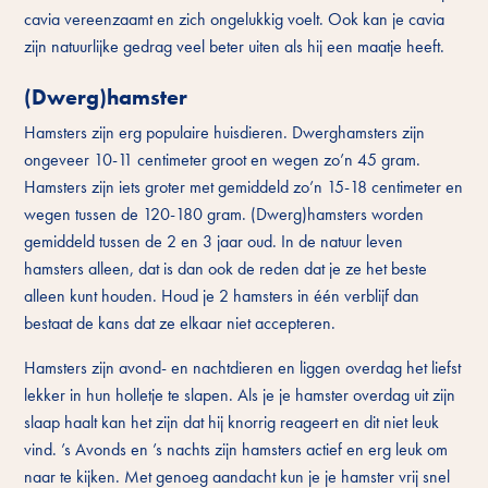
cavia vereenzaamt en zich ongelukkig voelt. Ook kan je cavia
zijn natuurlijke gedrag veel beter uiten als hij een maatje heeft.
(Dwerg)hamster
Hamsters zijn erg populaire huisdieren. Dwerghamsters zijn
ongeveer 10-11 centimeter groot en wegen zo’n 45 gram.
Hamsters zijn iets groter met gemiddeld zo’n 15-18 centimeter en
wegen tussen de 120-180 gram. (Dwerg)hamsters worden
gemiddeld tussen de 2 en 3 jaar oud. In de natuur leven
hamsters alleen, dat is dan ook de reden dat je ze het beste
alleen kunt houden. Houd je 2 hamsters in één verblijf dan
bestaat de kans dat ze elkaar niet accepteren.
Hamsters zijn avond- en nachtdieren en liggen overdag het liefst
lekker in hun holletje te slapen. Als je je hamster overdag uit zijn
slaap haalt kan het zijn dat hij knorrig reageert en dit niet leuk
vind. ’s Avonds en ’s nachts zijn hamsters actief en erg leuk om
naar te kijken. Met genoeg aandacht kun je je hamster vrij snel