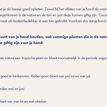
t je als baasje goed opletten. Zowel bij het uitlaten van je hond als wann
tegenkomen in de natuur en de tuin en juist deze kunnen giftig zijn. Ca
vaak als bodembedekker in een tuin gebruikt. Voorkom dus dat je hond 
buurt van je hond houden, ook sommige planten die in de nat
ie giftig zijn voor je hond:
van nature een tropische plant en bloeit voornamelijk in de periode augus
oed te herkennen. Ridderspoor bloeit van juni tot en met juli.
nden mei en juni
loeit van mei tot en met oktober.