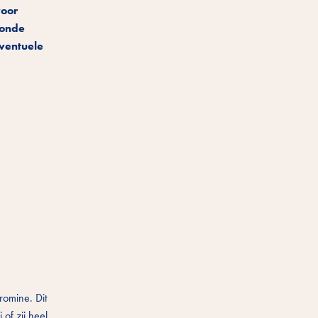
voor
zonde
eventuele
romine. Dit
of zij heel