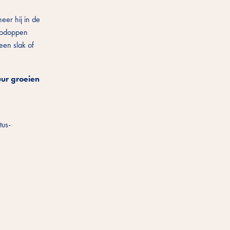
eer hij in de
caodoppen
een slak of
uur groeien
tus-