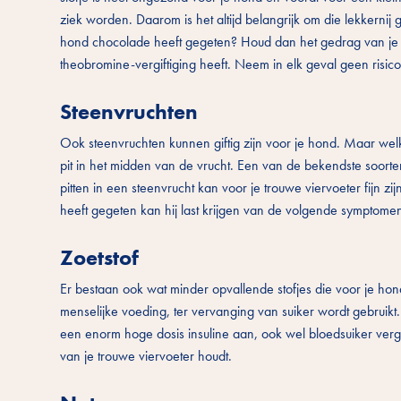
ziek worden. Daarom is het altijd belangrijk om die lekkernij
hond chocolade heeft gegeten? Houd dan het gedrag van je ho
theobromine-vergiftiging heeft. Neem in elk geval geen risico 
Steenvruchten
Ook steenvruchten kunnen giftig zijn voor je hond. Maar welk
pit in het midden van de vrucht. Een van de bekendste soorte
pitten in een steenvrucht kan voor je trouwe viervoeter fijn z
heeft gegeten kan hij last krijgen van de volgende symptome
Zoetstof
Er bestaan ook wat minder opvallende stofjes die voor je hond t
menselijke voeding, ter vervanging van suiker wordt gebruikt
een enorm hoge dosis insuline aan, ook wel bloedsuiker vergif
van je trouwe viervoeter houdt.