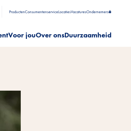
Producten
Consumentenservice
Locaties
Vacatures
Ondernemers
ent
Voor jou
Over ons
Duurzaamheid