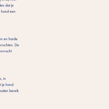
den dat je
je hond een
nen en harde
nvruchten. De
envrucht
k, in
t je hond
buiten bereik