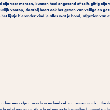
ijn voor mensen, kunnen heel ongezond of zelfs giftig zijn 
urlijk voorop, daarbij hoort ook het geven van veilige en ge
het lijstje hieronder vind je alles wat je hond, afgezien van 
s zit hier een stofje in waar honden heel ziek van kunnen worden: Theob
ne hond of een puppy. Als je hond een grote hoeveelheid inneemt kan hij 