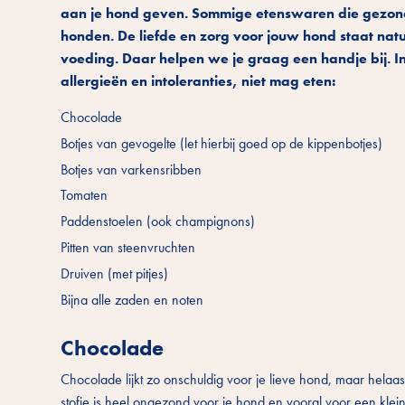
aan je hond geven. Sommige etenswaren die gezond z
honden. De liefde en zorg voor jouw hond staat natu
voeding. Daar helpen we je graag een handje bij. In 
allergieën en intoleranties, niet mag eten:
Chocolade
Botjes van gevogelte (let hierbij goed op de kippenbotjes)
Botjes van varkensribben
Tomaten
Paddenstoelen (ook champignons)
Pitten van steenvruchten
Druiven (met pitjes)
Bijna alle zaden en noten
Chocolade
Chocolade lijkt zo onschuldig voor je lieve hond, maar helaa
stofje is heel ongezond voor je hond en vooral voor een klei