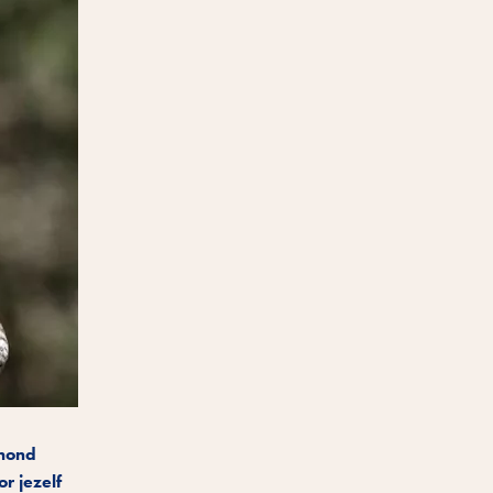
 hond
r jezelf