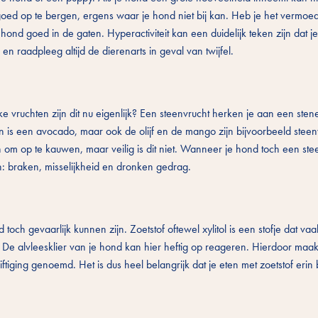
 goed op te bergen, ergens waar je hond niet bij kan. Heb je het vermoe
nd goed in de gaten. Hyperactiviteit kan een duidelijk teken zijn dat 
en raadpleeg altijd de dierenarts in geval van twijfel.
e vruchten zijn dit nu eigenlijk? Een steenvrucht herken je aan een ste
n is een avocado, maar ook de olijf en de mango zijn bijvoorbeeld stee
ijn om op te kauwen, maar veilig is dit niet. Wanneer je hond toch een ste
n: braken, misselijkheid en dronken gedrag.
och gevaarlijk kunnen zijn. Zoetstof oftewel xylitol is een stofje dat vaa
. De alvleesklier van je hond kan hier heftig op reageren. Hierdoor maak
tiging genoemd. Het is dus heel belangrijk dat je eten met zoetstof erin 