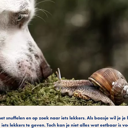
het snuffelen en op zoek naar iets lekkers. Als baasje wil je je
ets lekkers te geven. Toch kan je niet alles wat eetbaar is voo