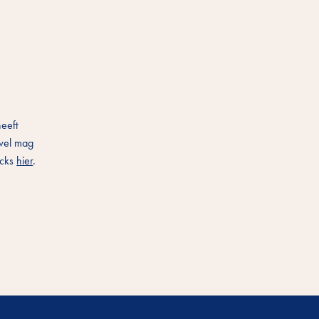
heeft
 wel mag
acks
hier
.