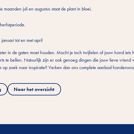
e maanden juli en augustus staat de plant in bloei.
herfstperiode.
januari tot en met april
oeter in de gaten moet houden. Mocht je toch twijfelen of jouw hond iets 
rts te bellen. Natuurlijk zijn er ook genoeg dingen die jouw lieve vriend
je op zoek naar inspiratie? Verken dan ons complete aanbod hondensn
g
Naar het overzicht