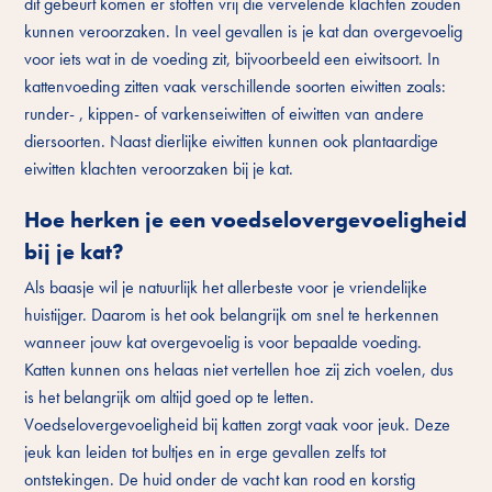
dit gebeurt komen er stoffen vrij die vervelende klachten zouden
kunnen veroorzaken. In veel gevallen is je kat dan overgevoelig
voor iets wat in de voeding zit, bijvoorbeeld een eiwitsoort. In
kattenvoeding zitten vaak verschillende soorten eiwitten zoals:
runder- , kippen- of varkenseiwitten of eiwitten van andere
diersoorten. Naast dierlijke eiwitten kunnen ook plantaardige
eiwitten klachten veroorzaken bij je kat.
Hoe herken je een voedselovergevoeligheid
bij je kat?
Als baasje wil je natuurlijk het allerbeste voor je vriendelijke
huistijger. Daarom is het ook belangrijk om snel te herkennen
wanneer jouw kat overgevoelig is voor bepaalde voeding.
Katten kunnen ons helaas niet vertellen hoe zij zich voelen, dus
is het belangrijk om altijd goed op te letten.
Voedselovergevoeligheid bij katten zorgt vaak voor jeuk. Deze
jeuk kan leiden tot bultjes en in erge gevallen zelfs tot
ontstekingen. De huid onder de vacht kan rood en korstig