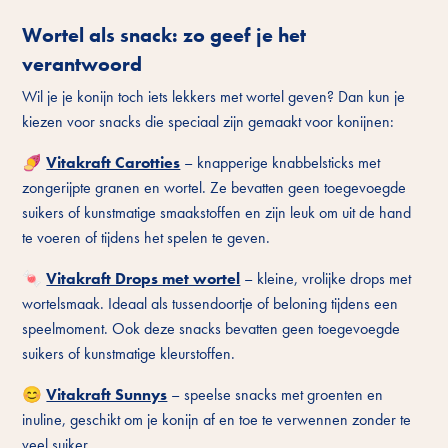
Wortel als snack: zo geef je het
verantwoord
Wil je je konijn toch iets lekkers met wortel geven? Dan kun je
kiezen voor snacks die speciaal zijn gemaakt voor konijnen:
🍠
Vitakraft Carotties
– knapperige knabbelsticks met
zongerijpte granen en wortel. Ze bevatten geen toegevoegde
suikers of kunstmatige smaakstoffen en zijn leuk om uit de hand
te voeren of tijdens het spelen te geven.
🍬
Vitakraft Drops met wortel
– kleine, vrolijke drops met
wortelsmaak. Ideaal als tussendoortje of beloning tijdens een
speelmoment. Ook deze snacks bevatten geen toegevoegde
suikers of kunstmatige kleurstoffen.
😊
Vitakraft Sunnys
– speelse snacks met groenten en
inuline, geschikt om je konijn af en toe te verwennen zonder te
veel suiker.