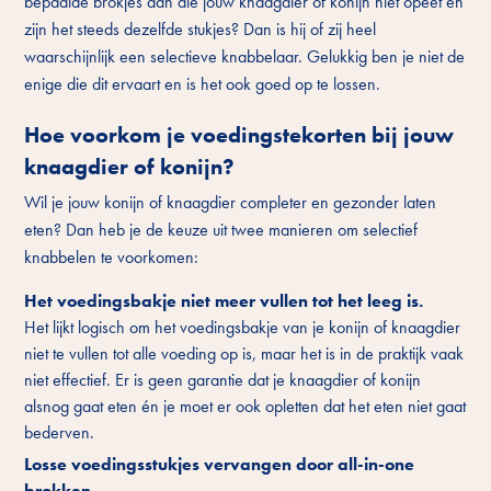
bepaalde brokjes aan die jouw knaagdier of konijn niet opeet en
zijn het steeds dezelfde stukjes? Dan is hij of zij heel
waarschijnlijk een selectieve knabbelaar. Gelukkig ben je niet de
enige die dit ervaart en is het ook goed op te lossen.
Hoe voorkom je voedingstekorten bij jouw
knaagdier of konijn?
Wil je jouw konijn of knaagdier completer en gezonder laten
eten? Dan heb je de keuze uit twee manieren om selectief
knabbelen te voorkomen:
Het voedingsbakje niet meer vullen tot het leeg is.
Het lijkt logisch om het voedingsbakje van je konijn of knaagdier
niet te vullen tot alle voeding op is, maar het is in de praktijk vaak
niet effectief. Er is geen garantie dat je knaagdier of konijn
alsnog gaat eten én je moet er ook opletten dat het eten niet gaat
bederven.
Losse voedingsstukjes vervangen door all-in-one
brokken.