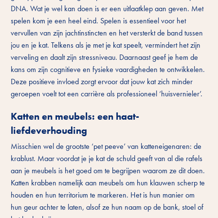
DNA. Wat je wel kan doen is er een uitlaatklep aan geven. Met
spelen kom je een heel eind. Spelen is essentieel voor het
vervullen van zijn jachtinstincten en het versterkt de band tussen
jou en je kat. Telkens als je met je kat speelt, vermindert het zijn
verveling en daalt zijn stressniveau. Daarnaast geef je hem de
kans om zijn cognitieve en fysieke vaardigheden te ontwikkelen.
Deze positieve invloed zorgt ervoor dat jouw kat zich minder
geroepen voelt tot een carrière als professioneel ‘huisvernieler’.
Katten en meubels: een haat-
liefdeverhouding
Misschien wel de grootste ‘pet peeve’ van katteneigenaren: de
krablust. Maar voordat je je kat de schuld geeft van al die rafels
aan je meubels is het goed om te begrijpen waarom ze dit doen.
Katten krabben namelijk aan meubels om hun klauwen scherp te
houden en hun territorium te markeren. Het is hun manier om
hun geur achter te laten, alsof ze hun naam op de bank, stoel of