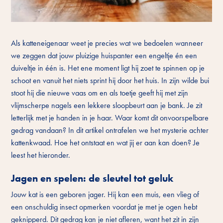
Als katteneigenaar weet je precies wat we bedoelen wanneer
we zeggen dat jouw pluizige huispanter een engeltje én een
duiveltje in één is. Het ene moment ligt hij zoet te spinnen op je
schoot en vanuit het niets sprint hij door het huis. In zijn wilde bui
stoot hij die nieuwe vaas om en als toetje geeft hij met zijn
vlijmscherpe nagels een lekkere sloopbeurt aan je bank. Je zit
letterlijk met je handen in je haar. Waar komt dit onvoorspelbare
gedrag vandaan? In dit artikel ontrafelen we het mysterie achter
kattenkwaad. Hoe het ontstaat en wat jij er aan kan doen? Je
leest het hieronder.
Jagen en spelen: de sleutel tot geluk
Jouw kat is een geboren jager. Hij kan een muis, een vlieg of
een onschuldig insect opmerken voordat je met je ogen hebt
geknipperd. Dit gedrag kan je niet afleren, want het zit in zijn