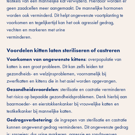
testikels van een mannelijke kat verwijderd. Hierdoor worden er
geen zaadcellen meer aangemaakt. De mannelijke hormonen
worden ook verminderd. Dit helpt ongewenste voortplanting te
voorkomen en tegelijkertijd kan het ook agressief gedrag,
vechten en markeren met urine
verminderen.
Voordelen kitten laten steriliseren of castreren
Voorkomen van ongewenste kittens
: overpopulatie van
katten is een groot probleem. Dit kan zelfs leiden tot
gezondheids- en welzijnsproblemen, voornamelijk bij
zwerfkatten en kittens die in het asiel worden opgevangen.
Gezondheidsvoordelen
: sterilisatie en castratie verminderen
het risico op bepaalde gezondheidsproblemen. Denk hierbij aan
baarmoeder- en eierstokkenkanker bij vrouwelijke katten en
testikelkanker bij mannelijke katten.
Gedragsverbetering
: de ingrepen van sterilisatie en castratie
kunnen ongewenst gedrag verminderen. Dit ongewenste gedrag
is: sproeien; dus urine markeren, agressie en rondzwerven.