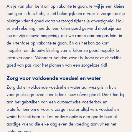
Als je van plan bent om op vakantie te gaan, terwijl je een kleine
huistijger in huis hebt, is het belangrijk om ervoor te zorgen dat je
pluizige vriend goed wordt verzorgd tijdens je afwezigheid. Hou
er wel rekening mee dat een kitten goed gewend moet zijn aan
jou en zijn nieuwe omgeving, dus we raden aan om pas later in
de kittenfase op vakantie te gaan. En als het kan zo kort
mogelijk, om de ontwikkeling van je kitten zo goed mogelijk te
laten verlopen. Wanneer het dan zover is, komt deze checklist
goed van pas voor het plannen van een zorgeloze tijd!
Zorg voor voldoende voedsel en water
Zorg dat er voldoende voedsel en water aanwezig is in huis
voor je pluizige avonturier tijdens jouw afwezigheid. Denk hierbij
aan het gebruiken van een automatische voederbak en
waterfontein om ervoor te zorgen dat er altijd vers voedsel en
water beschikbaar is. Een andere optie is een goede buur of
aardige vriend die elke dag even de voeding aanvult en het
water ververst.