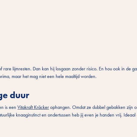
of rare lijmresten. Dan kan hij losgaan zonder risico. En hou ook in de g
 prima, maar het mag niet een hele maaltijd worden.
ge duur
en is een
Vitakraft Kräcker
ophangen. Omdat ze dubbel gebakken zijn op
uurlijke knaaginstinct en ondertussen heb jij even je handen vrij. Ideaal 