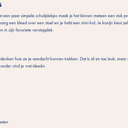
s
Met een paar simpele schuilplekjes maak je het binnen meteen een stuk pr
ng een kleed over een stoel en je hebt een mini-hol. Je konijn kiest z
n in zijn favoriete verstopplek.
bedenken hoe ze je aandacht kunnen trekken. Dat is af en toe leuk, maar 
ronder vind je wat ideeën.
oeten