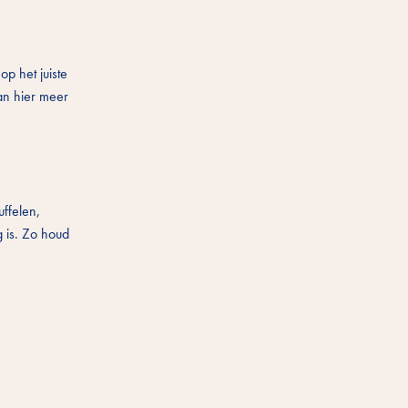
op het juiste
an hier meer
uffelen,
g is. Zo houd