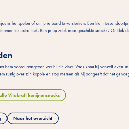
ijdens het spelen of om jullie band te versterken. Een klein tussendoortje 
ctmomentjes extra leuk. Ben je op zoek naar geschikte snacks? Ontdek d
den
Laat hem vooral aangeven wat hij fijn vindt. Vaak komt hij vanzelf even sn
em rustig over zijn koppie en stop meteen als hij aangeeft dat het genoe
lle Vitakraft konijnensnacks
g
Naar het overzicht