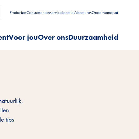
Producten
Consumentenservice
Locaties
Vacatures
Ondernemers
ent
Voor jou
Over ons
Duurzaamheid
atuurlijk,
llen
e tips