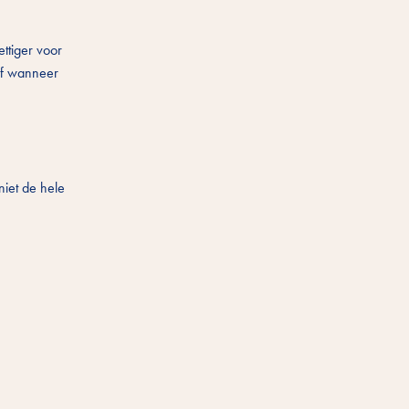
ettiger voor
elf wanneer
niet de hele