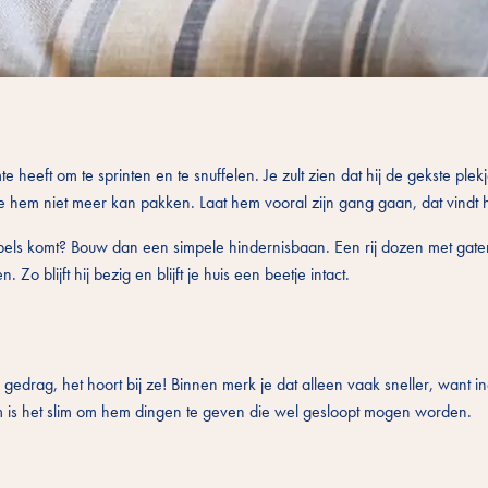
 heeft om te sprinten en te snuffelen. Je zult zien dat hij de gekste plek
hem niet meer kan pakken. Laat hem vooral zijn gang gaan, dat vindt hij 
eubels komt? Bouw dan een simpele hindernisbaan. Een rij dozen met gate
o blijft hij bezig en blijft je huis een beetje intact.
drag, het hoort bij ze! Binnen merk je dat alleen vaak sneller, want in
arom is het slim om hem dingen te geven die wel gesloopt mogen worden.