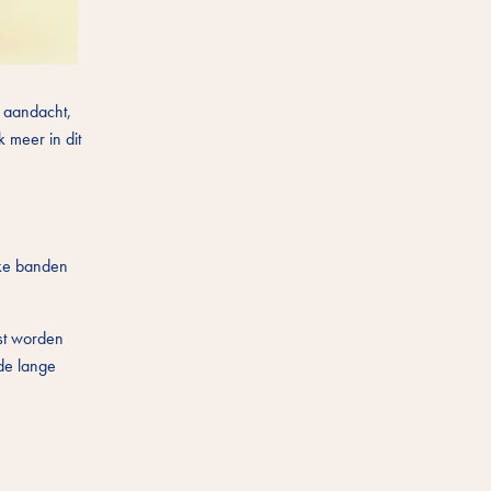
l aandacht,
 meer in dit
rke banden
ast worden
 de lange