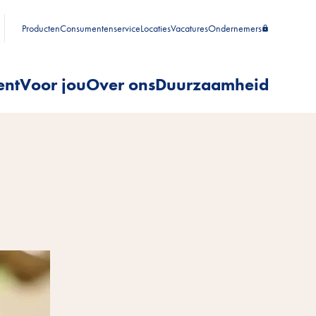
Producten
Consumentenservice
Locaties
Vacatures
Ondernemers
ent
Voor jou
Over ons
Duurzaamheid