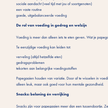
sociale aandacht (veel tijd met jou of soortgenoten)
een vaste routine
goede, uitgebalanceerde voeding
De rol van voeding in gedrag en welzijn
Voeding is meer dan alleen iets te eten geven. Wat je papega
Te eenzijdige voeding kan leiden tot:
verveling (altijd hetzelfde eten)
gedragsproblemen
tekorten aan belangrijke voedingsstoffen
Papegaaien houden van variatie. Door af te wisselen in voeding
alleen leuk, maar ook goed voor hun mentale gezondheid.
Snacks: beloning én verrijking
Snacks zijn voor papegaaien meer dan een tussendoortje. Ze z