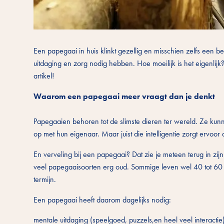
Een papegaai in huis klinkt gezellig en misschien zelfs een bee
uitdaging en zorg nodig hebben. Hoe moeilijk is het eigenlij
artikel!
Waarom een papegaai meer vraagt dan je denkt
Papegaaien behoren tot de slimste dieren ter wereld. Ze 
op met hun eigenaar. Maar juist die intelligentie zorgt ervoor
En verveling bij een papegaai? Dat zie je meteen terug in z
veel papegaaisoorten erg oud. Sommige leven wel 40 tot 60 ja
termijn.
Een papegaai heeft daarom dagelijks nodig:
mentale uitdaging (speelgoed, puzzels,en heel veel interactie