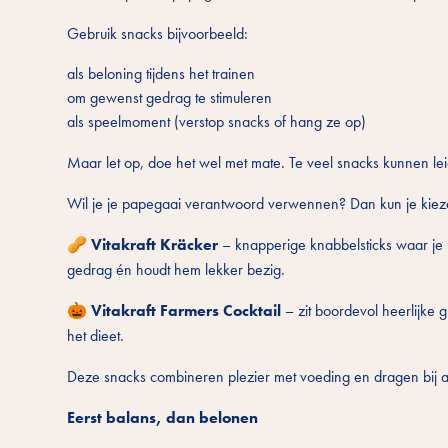
Gebruik snacks bijvoorbeeld:
als beloning tijdens het trainen
om gewenst gedrag te stimuleren
als speelmoment (verstop snacks of hang ze op)
Maar let op, doe het wel met mate. Te veel snacks kunnen lei
Wil je je papegaai verantwoord verwennen? Dan kun je kieze
🥜
Vitakraft Kräcker
– knapperige knabbelsticks waar je pa
gedrag én houdt hem lekker bezig.
🎃
Vitakraft Farmers Cocktail
– zit boordevol heerlijke 
het dieet.
Deze snacks combineren plezier met voeding en dragen bij 
Eerst balans, dan belonen