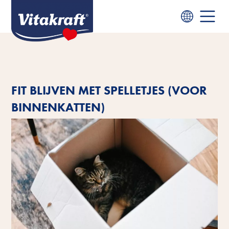
FIT BLIJVEN MET SPELLETJES (VOOR
BINNENKATTEN)