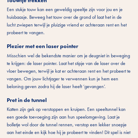
Touwtje trekken
Een stukje touw kan een geweldig speeltje zijn voor jou en je
huisbaasje. Beweeg het touw over de grond of laat het in de
lucht zwiepen terwijl je pluizige vriend er achteraan rent en het
probeert te vangen.
Plezier met een laser pointer
Misschien wel de bekendste manier om je deugniet in beweging
te krijgen: de laser pointer. Laat het stipje van de laser over de
vloer bewegen, terwijl je kat er achteraan rent en het probeert te
vangen. Om jouw lichtjager te verwennen kun je hem een
beloning geven zodra hij de laser heeft ‘gevangen’.
Pret in de tunnel
Katten zijn gek op verstoppen en kruipen. Een speeltunnel kan
een goede toevoeging zijn aan hun speelomgeving. Laat je
bolletje wol door de tunnel rennen, verstop een lekker snoepje
aan het einde en kijk hoe hij je probeert te vinden! Dit spel is niet