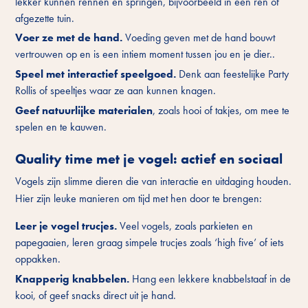
lekker kunnen rennen en springen, bijvoorbeeld in een ren of
afgezette tuin.
Voer ze met de hand.
Voeding
geven met de hand bouwt
vertrouwen op en is een intiem moment tussen jou en je dier..
Speel met interactief speelgoed.
Denk aan feestelijke Party
Rollis of speeltjes waar ze aan kunnen knagen.
Geef natuurlijke materialen
, zoals hooi of takjes, om mee te
spelen en te kauwen.
Quality time met je vogel: actief en sociaal
Vogels zijn slimme dieren die van interactie en uitdaging houden.
Hier zijn leuke manieren om tijd met hen door te brengen:
Leer je vogel trucjes.
Veel vogels, zoals parkieten en
papegaaien, leren graag simpele trucjes zoals ‘high five’ of iets
oppakken.
Knapperig knabbelen.
Hang een lekkere
knabbelstaaf
in de
kooi, of geef snacks direct uit je hand.