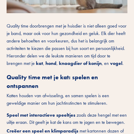
Quality time doorbrengen met je huisdier is niet alleen goed voor
je band, maar ook voor hun gezondheid en geluk. Elk dier heeft
andere behoeften en voorkeuren, dus het is belangrijk om
activiteiten te kiezen die passen bij hun soort en persoonlijkheid.
Hieronder delen we de leukste manieren om tijd door te
brengen met je
kat
,
hond
,
knaagdier of konijn
, en
vogel
.
Quality time met je kat: spelen en
ontspannen
Katten houden van afwisseling, en samen spelen is een
geweldige manier om hun jachtinstincten te stimuleren.
Speel met interactieve speeltjes
zoals deze hengel met een
uiltje eraan. Dit geeft je kat de kans om te jagen en te bewegen.
Creëer een speel en klimparadijs
met kartonnen dozen of