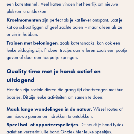
een kattentunnel . Veel katten vinden het heerlijk om nieuwe
plekken te ontdekken.
Kroelmomenten
zijn perfect als je kat liever ontspant. Laat je
kat op schoot liggen of geef zachte aaien – maar alleen als ze
er zin in hebben.
Trainen met beloningen
, zoals
kattensnacks
, kan ook een
leuke uitdaging zijn. Probeer trucjes aan te leren zoals een pootje
geven of door een hoepeltje springen.
Quality time met je hond: actief en
uitdagend
Honden zijn sociale dieren die graag tijd doorbrengen met hun
baasjes. Dit zijn leuke activiteiten om samen te doen:
Maak lange wandelingen in de natuur.
Wissel routes af
om nieuwe geuren en indrukken te ontdekken.
Speel bal- of apporteerspelletjes.
Dit houdt je hond fysiek
actief en versterkt jullie band.Ontdek hier leuke speeltjes.