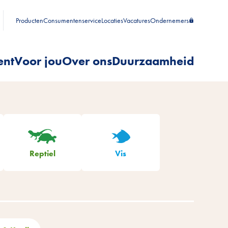
Producten
Consumentenservice
Locaties
Vacatures
Ondernemers
ent
Voor jou
Over ons
Duurzaamheid
Reptiel
Vis