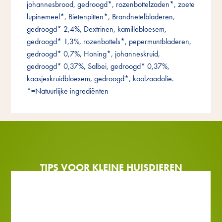
johannesbrood, gedroogd*, rozenbottelzaden*, zoete
lupinemeel*, Bietenpitten*, Brandnetelbladeren,
gedroogd* 2,4%, Dextrinen, kamillebloesem,
gedroogd* 1,3%, rozenbottels*, pepermuntbladeren,
gedroogd* 0,7%, Honing*, johanneskruid,
gedroogd* 0,37%, Salbei, gedroogd* 0,37%,
kaasjeskruidbloesem, gedroogd*, koolzaadolie.
*=Natuurlijke ingrediënten
TIPS VOOR KLEINE HUISDIEREN