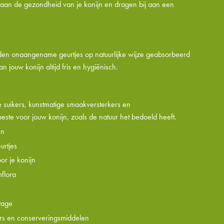
 aan de gezondheid van je konijn en dragen bij aan een
den onaangename geurtjes op natuurlijke wijze geabsorbeerd
an jouw konijn altijd fris en hygiënisch.
suikers, kunstmatige smaakversterkers en
este voor jouw konijn, zoals de natuur het bedoeld heeft.
en
rtjes
or je konijn
flora
tage
rs en conserveringsmiddelen