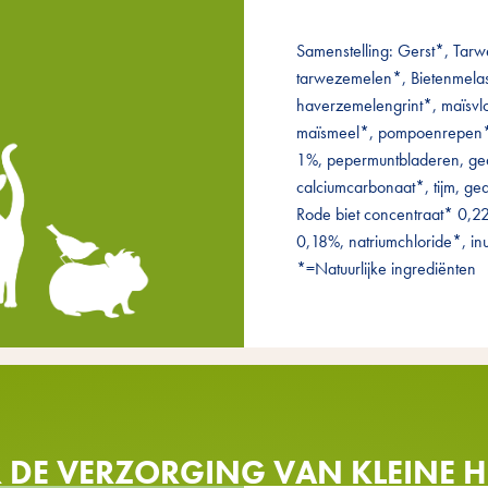
Samenstelling: Gerst*, Tar
tarwezemelen*, Bietenmelas
haverzemelengrint*, maïsv
maïsmeel*, pompoenrepen*
1%, pepermuntbladeren, g
calciumcarbonaat*, tijm, g
Rode biet concentraat* 0,2
0,18%, natriumchloride*, in
*=Natuurlijke ingrediënten
R DE VERZORGING VAN KLEINE H