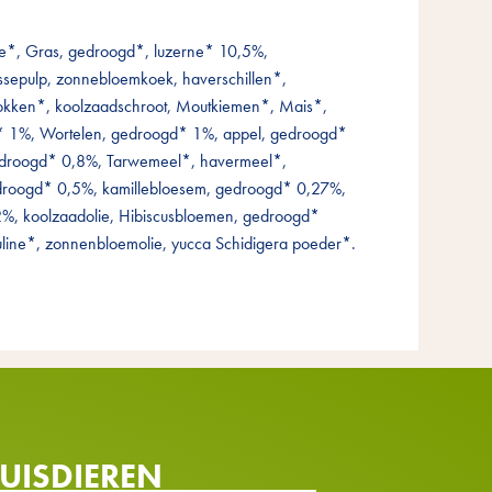
we*, Gras, gedroogd*, luzerne* 10,5%,
sepulp, zonnebloemkoek, haverschillen*,
lokken*, koolzaadschroot, Moutkiemen*, Mais*,
 1%, Wortelen, gedroogd* 1%, appel, gedroogd*
edroogd* 0,8%, Tarwemeel*, havermeel*,
edroogd* 0,5%, kamillebloesem, gedroogd* 0,27%,
2%, koolzaadolie, Hibiscusbloemen, gedroogd*
uline*, zonnenbloemolie, yucca Schidigera poeder*.
UISDIEREN