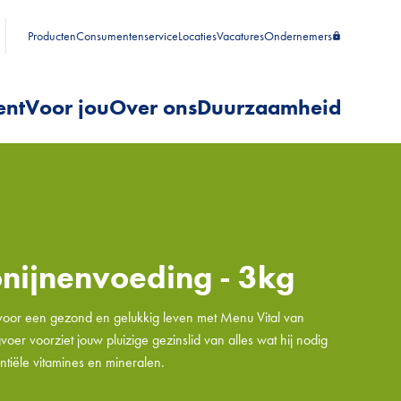
Producten
Consumentenservice
Locaties
Vacatures
Ondernemers
ent
Voor jou
Over ons
Duurzaamheid
onijnenvoeding - 3kg
 voor een gezond en gelukkig leven met Menu Vital van
voer voorziet jouw pluizige gezinslid van alles wat hij nodig
entiële vitamines en mineralen.