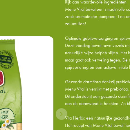
Rijk aan waardevolle ingrediënten
Menu Vital bevat een smaakvolle com
zoals aromatische pompoen. Een on
zal smullen!
Optimale gebitsverzorging en spijsv
Deze voeding bevat ruwe vezels en 
natuurlijke wijze helpen slijten. He
maar gaat ook verveling tegen. De
spijsvertering en een actieve, vitale l
Gezonde darmflora dankzij prebioti
Menu Vital is verrijkt met prebiotic
Dit ondersteunt een gezonde darmflo
aan de darmwand te hechten. Zo bli
Vita Herbs: een natuurlijke gezondh
Het recept van Menu Vital bevat hee