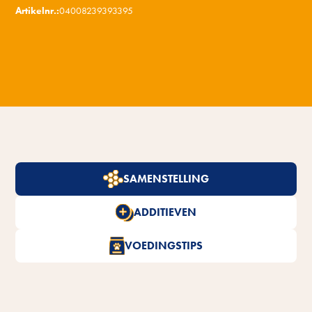
Artikelnr.:
04008239393395
SAMENSTELLING
ADDITIEVEN
VOEDINGSTIPS