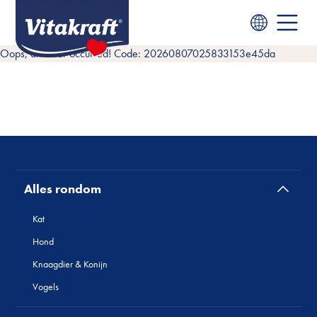
Oops, an error occurred! Code: 20260807025833153e45da
Alles rondom
Kat
Hond
Knaagdier & Konijn
Vogels