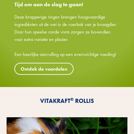
Tijd om aan de slag te gaan!
Deze knapperige ringen brengen hoogwaardige
ingrediënten uit de wei in de voerbak van je knaagdier.
Door hun speelse ronde vorm zorgen ze bovendien
voor extra variatie en plezier.
Een heerlijke aanvulling op een evenwichtige voeding!
Ontdek de voordelen
®
VITAKRAFT
ROLLIS