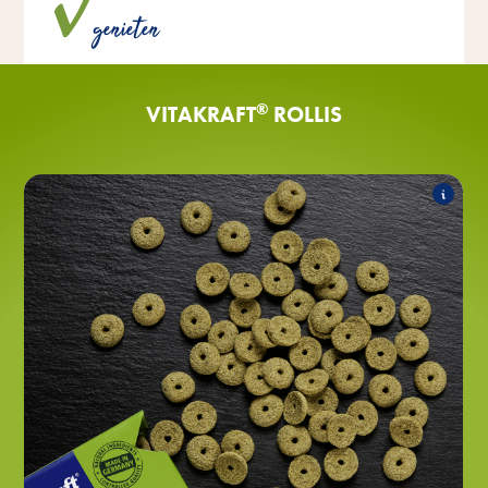
suikers of kunstmatige smaakstoffen en
genieten
conserveringsmiddelen.
®
VITAKRAFT
ROLLIS
®
GRÜN Rollis
Het assortiment bestaat uit het volgende
product:
®
weidevoeder met luzerne
GRÜN Rollis