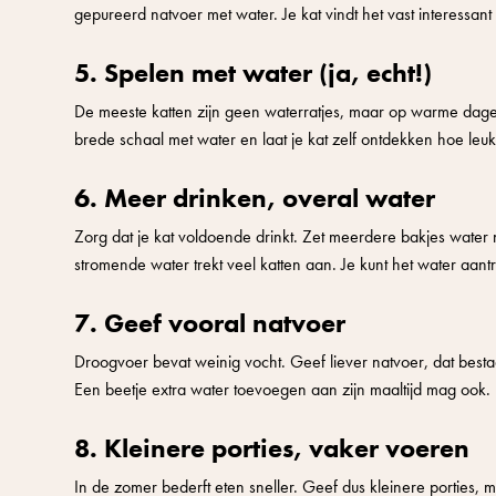
gepureerd natvoer met water. Je kat vindt het vast interessant
5. Spelen met water (ja, echt!)
De meeste katten zijn geen waterratjes, maar op warme dage
brede schaal met water en laat je kat zelf ontdekken hoe leuk
6. Meer drinken, overal water
Zorg dat je kat voldoende drinkt. Zet meerdere bakjes water
stromende water trekt veel katten aan. Je kunt het water aan
7. Geef vooral natvoer
Droogvoer bevat weinig vocht. Geef liever natvoer, dat bestaa
Een beetje extra water toevoegen aan zijn maaltijd mag ook.
8. Kleinere porties, vaker voeren
In de zomer bederft eten sneller. Geef dus kleinere porties, m