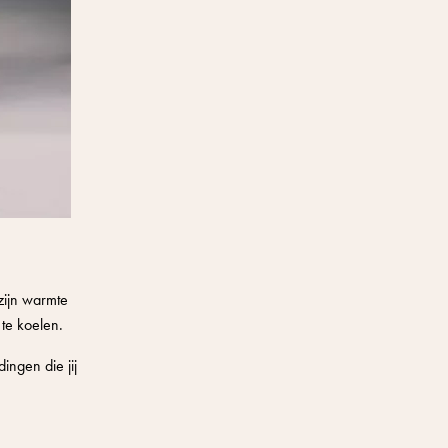
zijn warmte
 te koelen.
ingen die jij