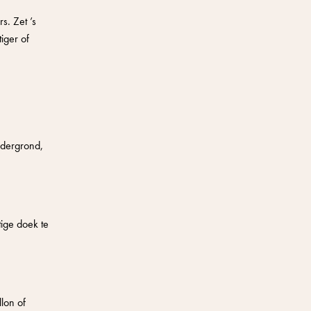
. Zet ’s
iger of
ndergrond,
tige doek te
llon of