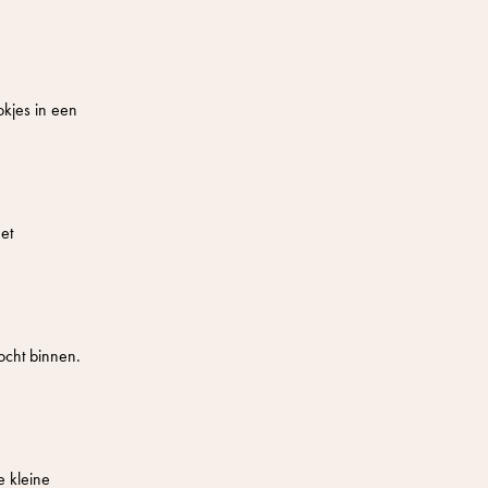
kjes in een
et
ocht binnen.
e kleine