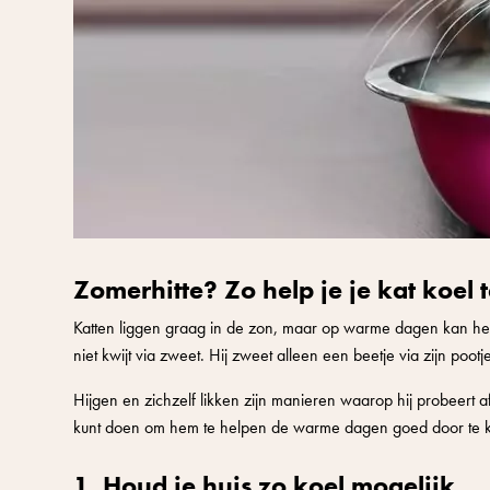
Zomerhitte? Zo help je je kat koel t
Katten liggen graag in de zon, maar op warme dagen kan het 
niet kwijt via zweet. Hij zweet alleen een beetje via zijn pootj
Hijgen en zichzelf likken zijn manieren waarop hij probeert a
kunt doen om hem te helpen de warme dagen goed door te kom
1. Houd je huis zo koel mogelijk