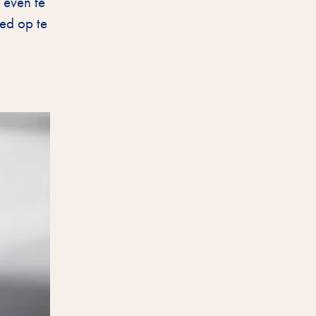
k even te
oed op te