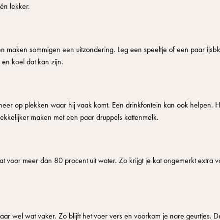
 én lekker.
n maken sommigen een uitzondering. Leg een speeltje of een paar ijsblo
 en koel dat kan zijn.
 neer op plekken waar hij vaak komt. Een drinkfontein kan ook helpen. H
trekkelijker maken met een paar druppels kattenmelk.
t voor meer dan 80 procent uit water. Zo krijgt je kat ongemerkt extra v
aar wel wat vaker. Zo blijft het voer vers en voorkom je nare geurtjes. D