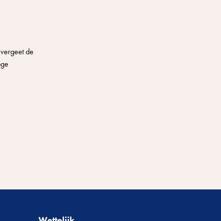
n vergeet de
oge
Wettelijk