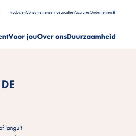
Producten
Consumentenservice
Locaties
Vacatures
Ondernemers
ent
Voor jou
Over ons
Duurzaamheid
 DE
f languit