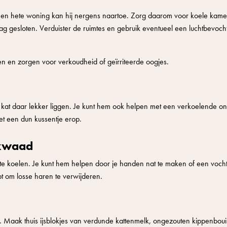
en hete woning kan hij nergens naartoe. Zorg daarom voor koele kamers
ag gesloten. Verduister de ruimtes en gebruik eventueel een luchtbevocht
ken en zorgen voor verkoudheid of geïrriteerde oogjes.
 je kat daar lekker liggen. Je kunt hem ook helpen met een verkoelende o
t een dun kussentje erop.
 kwaad
f te koelen. Je kunt hem helpen door je handen nat te maken of een voch
lpt om losse haren te verwijderen.
es. Maak thuis ijsblokjes van verdunde kattenmelk, ongezouten kippenboui