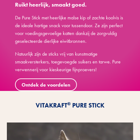
Ruikt heerlijk, smaakt goed.
De Pure Stick met heerlijke malse kip of zachte koolvis is
de ideale hartige snack voor tussendoor. Ze zijn perfect
voor voedingsgevoelige katten dankzij de zorgvuldig
geselecteerde dierlijke eiwitbronnen.
Natuurlijk zijn de sticks vrij van kunstmatige
smaakversterkers, toegevoegde suikers en tarwe. Pure
verwennerij voor kieskeurige fijnproevers!
Ontdek de voordelen
®
VITAKRAFT
PURE STICK