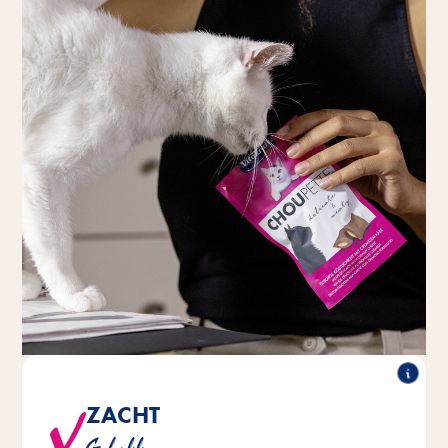
ZACHT
®
®
is zacht gebakken, rechtstreeks
Choupette
Vitakraft
uit de oven.