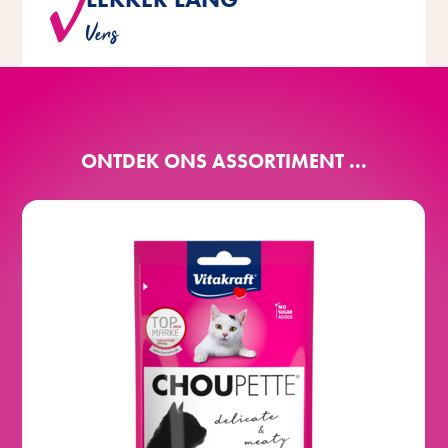
®
®
is verpakt in een handige
Choupette
Vitakraft
Vers
hersluitbare verpakking.
ONTDEK ONS ASSORTIMENT ...