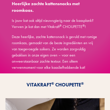
Heerlijke zachte kattensnacks met
roomkaas.
Is jouw kat ook altijd nieuwsgierig naar de kaasplank?
®
®
Verwen je kat dan met Vitakraft
CHOUPETTE
!
Deze heerlijke, zachte kattensnack is gevuld met romige
roomkaas, gemaakt van de beste ingrediënten en vrij
van toegevoegde suikers. Ze worden zorgvuldig
gebakken in onze eigen oven – voor een
onweerstaanbaar zachte textuur. Een ultiem
verwenmoment voor elke kaasliefhebbende kat!
Ontdek de voordelen
®
®
VITAKRAFT
CHOUPETTE