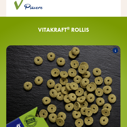
senza l'aggiunta di zuccheri, aromi e conservanti
Piacere
artificiali.
®
VITAKRAFT
ROLLIS
®
GRÜN Rollis
L'assortimento comprende i seguenti prodotti:
®
con erba medica
GRÜN Rollis