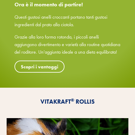
Ora è il momento di partire!
Questi gustosi anelli croccanti portano tanti gustosi
ingredienti dal prato alla ciotola.
Grazie alla loro forma rotonda, i piccoli anelli
aggiungono divertimento e varietà alla routine quotidiana
del roditore. Un'aggiunta ideale a una dieta equilibrata!
Scopri i vantaggi
®
VITAKRAFT
ROLLIS