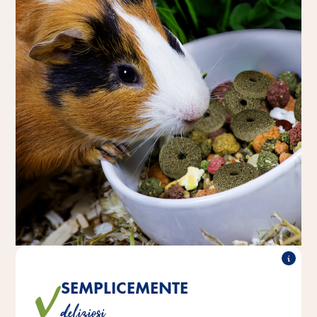
SEMPLICEMENTE
Questi deliziosi anelli con erba medica e fleolo pratense
deliziosi
portano dal prato alla ciotola tanti deliziosi ingredienti.