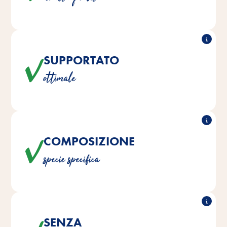
Le miscele con preziosi minerali e, a seconda della
SUPPORTATO
varietà, vitamine o proteine, possono essere
ottimale
somministrate come snack o come complemento
alimentare.
COMPOSIZIONE
Tutti gli ingredienti si adattano perfettamente alle
specie specifica
esigenze dei diversi tipi di alimentazione.
SENZA
I prodotti sono senza l'aggiunta di coloranti, aromi e