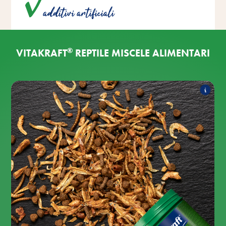
additivi artificiali
conservanti artificiali.
®
VITAKRAFT
REPTILE MISCELE ALIMENTARI
REPTILE MIXED CARNIVOR
L'assortimento comprende i seguenti prodotti:
REPTILE MIXED Carnivor