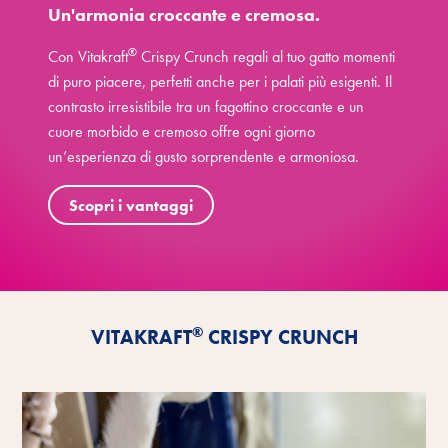
Un'armonia croccante e cremosa.
®
Con Vitakraft
Crispy Crunch regali al tuo gatto momenti
di puro piacere, perfetti anche per i palati più esigenti. Il
contrasto irresistibile tra un fagottino croccante e un
cuore morbido e cremoso offre ogni giorno
un’esperienza di gusto sorprendente e armoniosa.
Scopri i vantaggi
®
VITAKRAFT
CRISPY CRUNCH