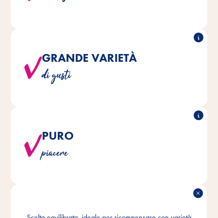
sorprendente.
GRANDE VARIETÀ
Ampia scelta di gusti e formati per ogni esigenza.
di gusti
PURO
®
crispy crunch sono realizzati senza
Tutti i Vitakraft
piacere
zuccheri aggiunti.
PIÙ
Scelta equilibrata, ideale per ricompensare con varietà