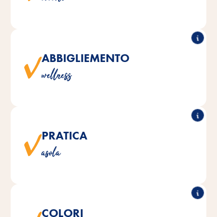
ABBIGLIEMENTO
L’ideale per portare a spasso il cagnolino senza temere
wellness
per la sua salute.
PRATICA
Tutto l'abbigliamento può essere indossato sopra la
asola
pettorina o il collare.
COLORI
Le fantasie e i colori Vitakraft abbigliamento si