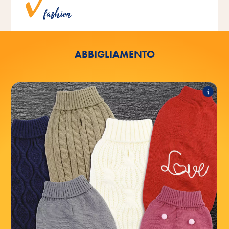
fashion
rinnovano ogni anno.
ABBIGLIAMENTO
Maglioncini
La gamma comprende i seguenti prodotti:
Maglioncino Dolcevita Mis. 25 cm
Maglioncino Dolcevita Mis. 30 cm
Maglioncino Dolcevita Mis. 35 cm
Maglioncino Dolcevita Mis. 40 cm