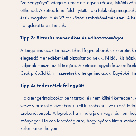
"versenypálya". Maga a ketrec ne legyen rácsos, inkább zárt 
otthonod. A ketrec lehet felül nyitott, ha a falak elég magasak
érzik magukat 15 és 22 fok közötti szobahőmérsékleten. A ketr
hangulatot teremthetünk.
Tipp 3: Biztosíts menedéket és változatosságot
A tengerimalacok természetüknél fogva éberek és szeretnek e
elegendő menedéket kell biztosítanod nekik. Például kis házi
tudjanak mászni az ól tetejére. A ketrecet egyéb felszerelések
Csak próbáld ki, mit szeretnek a tengerimalacok. Egyébként mi
Tipp 4: Fedezzétek fel együtt
Ha a tengerimalacokat bent tartod, és nem kültéri ketrecben, 
veszélyforrásokat azonban ki kell küszöbölni. Ezek közé tart
szobanövények. A legjobb, ha mindig jelen vagy, és nem hag
szőnyeget. Ha van lehetőség arra, hogy nyáron kint a szabad
kültéri tartási helyen.