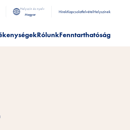
Helyszín és nyelv
Hírek
Kapcsolatfelvétel
Helyszínek
Magyar
ékenységek
Rólunk
Fenntarthatóság
a