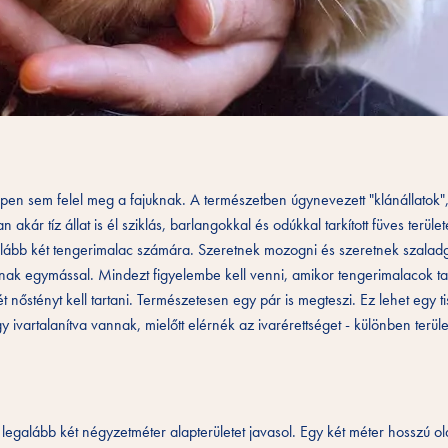
pen sem felel meg a fajuknak. A természetben úgynevezett "klánállatok"
akár tíz állat is él sziklás, barlangokkal és odúkkal tarkított füves terület
lább két tengerimalac számára. Szeretnek mozogni és szeretnek szaladg
nak egymással. Mindezt figyelembe kell venni, amikor tengerimalacok tar
ét nőstényt kell tartani. Természetesen egy pár is megteszi. Ez lehet egy ti
 ivartalanítva vannak, mielőtt elérnék az ivarérettséget - különben terüle
galább két négyzetméter alapterületet javasol. Egy két méter hosszú old