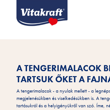
A TENGERIMALACOK 
TARTSUK ŐKET A FAJ
A tengerimalacok - a nyulak mellett - a legnép
megjelenésükben és viselkedésükben is. A te
tartásukról és a helyigényükről van szó. Íme, 