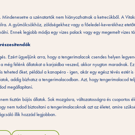
 Mindenesetre a szénatartók nem hiányozhatnak a ketrecükből. A Vitakr
célra. A gyümölcsökhöz, zöldségekhez vagy a főeledel-keverékhez etetőtá
ínálni. Ennek legjobb módja egy vizes palack vagy egy megemelt vizes tál
 részesítendők
és. Ezért ügyeljünk arra, hogy a tengerimalacok csendes helyen legye
Ha a még félénk állatokat a karjaidba veszed, akkor nyugton maradnak. E
s teheted őket, például a kanapéra - igen, akár egy egész tévés estét is 
tok, addig bízhatsz a tengerimalacodban. Azt, hogy tengerimalacod tel
dod megállapítani.
 nem tisztán bújós állatok. Sok mozgásra, változatosságra és csoportos él
y nem tudod biztosítani a tengerimalacoknak azt az életet, amire szüks
gcsáló illik hozzád legjobban.