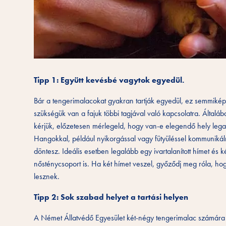
Tipp 1: Együtt kevésbé vagytok egyedül.
Bár a tengerimalacokat gyakran tartják egyedül, ez semmikép
szükségük van a fajuk többi tagjával való kapcsolatra. Általában 
kérjük, előzetesen mérlegeld, hogy van-e elegendő hely lega
Hangokkal, például nyikorgással vagy fütyüléssel kommunikál
döntesz. Ideális esetben legalább egy ivartalanított hímet és k
nősténycsoport is. Ha két hímet veszel, győződj meg róla, hogy
lesznek.
Tipp 2: Sok szabad helyet a tartási helyen
A Német Állatvédő Egyesület két-négy tengerimalac számára le