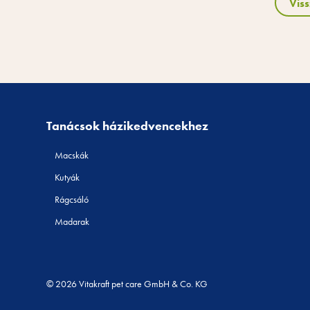
Vis
Tanácsok házikedvencekhez
Macskák
Kutyák
Rágcsáló
Madarak
© 2026 Vitakraft pet care GmbH & Co. KG