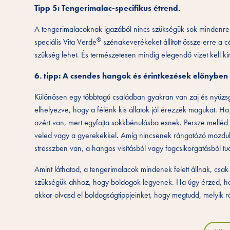
Tipp 5: Tengerimalac-specifikus étrend.
A tengerimalacoknak igazából nincs szükségük sok mindenre.
®
speciális Vita Verde
szénakeverékeket állított össze erre a 
szükség lehet. És természetesen mindig elegendő vizet kell k
6. tipp: A csendes hangok és érintkezések előnyben
Különösen egy többtagú családban gyakran van zaj és nyüzsg
elhelyezve, hogy a félénk kis állatok jól érezzék magukat. 
azért van, mert egyfajta sokkbénulásba esnek. Persze melléd i
veled vagy a gyerekekkel. Amíg nincsenek rángatózó mozdula
stresszben van, a hangos visításból vagy fogcsikorgatásból tu
Amint láthatod, a tengerimalacok mindenek felett állnak, csak
szükségük ahhoz, hogy boldogok legyenek. Ha úgy érzed, hog
akkor olvasd el boldogságtippjeinket, hogy megtudd, melyik rá