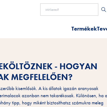
Termékek
Tev
BEKÖLTÖZNEK - HOGYAN
NAK MEGFELELŐEN?
szerűbb kisemlősök. A kis állatok igazán aranyosak
ngerimalacok azonban nem takarékosak. Különösen, ha 
néhány tipp, hogy miként biztosíthatsz számukra meleg