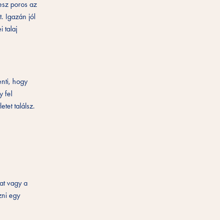
esz poros az
t. Igazán jól
 talaj
nti, hogy
 fel
tet találsz.
at vagy a
zni egy