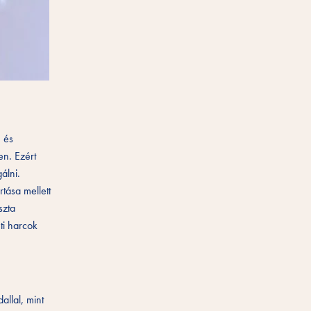
, és
en. Ezért
álni.
tása mellett
szta
ti harcok
allal, mint