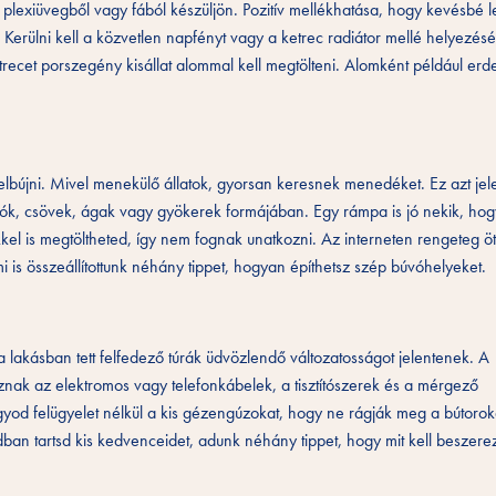
plexiüvegből vagy fából készüljön. Pozitív mellékhatása, hogy kevésbé l
. Kerülni kell a közvetlen napfényt vagy a ketrec radiátor mellé helyezésé
ecet porszegény kisállat alommal kell megtölteni. Alomként például erdei
lbújni. Mivel menekülő állatok, gyorsan keresnek menedéket. Ez azt jele
kók, csövek, ágak vagy gyökerek formájában. Egy rámpa is jó nekik, hogy
kel is megtöltheted, így nem fognak unatkozni. Az interneten rengeteg ötle
 is összeállítottunk néhány tippet, hogyan építhetsz szép búvóhelyeket.
a lakásban tett felfedező túrák üdvözlendő változatosságot jelentenek. A
oznak az elektromos vagy telefonkábelek, a tisztítószerek és a mérgező
yod felügyelet nélkül a kis gézengúzokat, hogy ne rágják meg a bútorok
ban tartsd kis kedvenceidet, adunk néhány tippet, hogy mit kell beszere