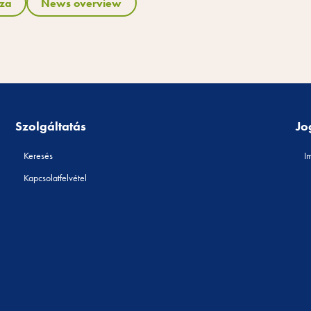
sza
News overview
Szolgáltatás
Jo
Keresés
I
Kapcsolatfelvétel