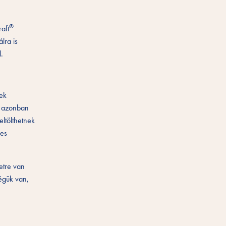
®
aft
lra is
.
nek
z azonban
eltölthetnek
jes
etre van
égük van,