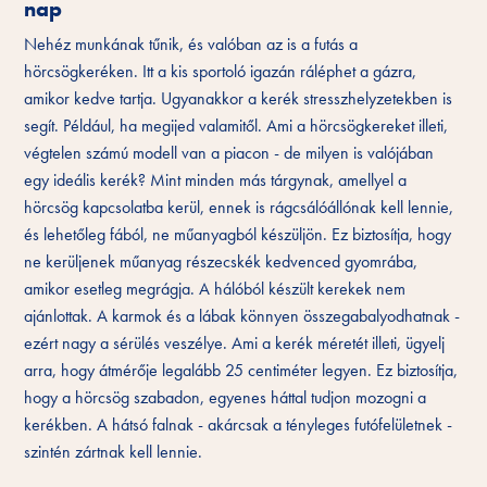
nap
Nehéz munkának tűnik, és valóban az is a futás a
hörcsögkeréken. Itt a kis sportoló igazán ráléphet a gázra,
amikor kedve tartja. Ugyanakkor a kerék stresszhelyzetekben is
segít. Például, ha megijed valamitől. Ami a hörcsögkereket illeti,
végtelen számú modell van a piacon - de milyen is valójában
egy ideális kerék? Mint minden más tárgynak, amellyel a
hörcsög kapcsolatba kerül, ennek is rágcsálóállónak kell lennie,
és lehetőleg fából, ne műanyagból készüljön. Ez biztosítja, hogy
ne kerüljenek műanyag részecskék kedvenced gyomrába,
amikor esetleg megrágja. A hálóból készült kerekek nem
ajánlottak. A karmok és a lábak könnyen összegabalyodhatnak -
ezért nagy a sérülés veszélye. Ami a kerék méretét illeti, ügyelj
arra, hogy átmérője legalább 25 centiméter legyen. Ez biztosítja,
hogy a hörcsög szabadon, egyenes háttal tudjon mozogni a
kerékben. A hátsó falnak - akárcsak a tényleges futófelületnek -
szintén zártnak kell lennie.