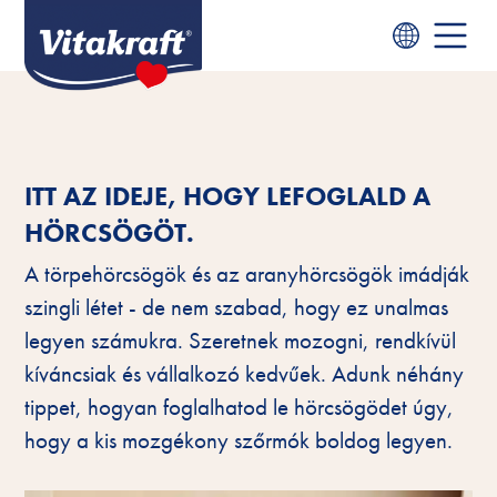
ITT AZ IDEJE, HOGY LEFOGLALD A
HÖRCSÖGÖT.
A törpehörcsögök és az aranyhörcsögök imádják
szingli létet - de nem szabad, hogy ez unalmas
legyen számukra. Szeretnek mozogni, rendkívül
kíváncsiak és vállalkozó kedvűek. Adunk néhány
tippet, hogyan foglalhatod le hörcsögödet úgy,
hogy a kis mozgékony szőrmók boldog legyen.