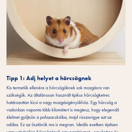
Tipp 1: Adj helyet a hörcsögnek
Kis termetük ellenére a hörcsögöknek sok mozgásra van
szükségük. Az általánosan használt tipikus hörcsögketrec
határozottan kicsi a nagy mozgásigényükhöz. Egy hörcsög a
vadonban naponta több kilométert is megtesz, hogy elegendő
élelmet gyűjtsön a pofazacskóiba, majd visszavigye azt az
odúba. Ez az ösztönük ma is megvan. Ideális esetben építsen
vagy vásároljon hörcsögének egy nagáriumot - egy ketrec és