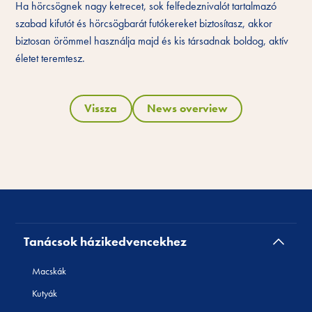
Ha hörcsögnek nagy ketrecet, sok felfedeznivalót tartalmazó
szabad kifutót és hörcsögbarát futókereket biztosítasz, akkor
biztosan örömmel használja majd és kis társadnak boldog, aktív
életet teremtesz.
Vissza
News overview
Tanácsok házikedvencekhez
Macskák
Kutyák