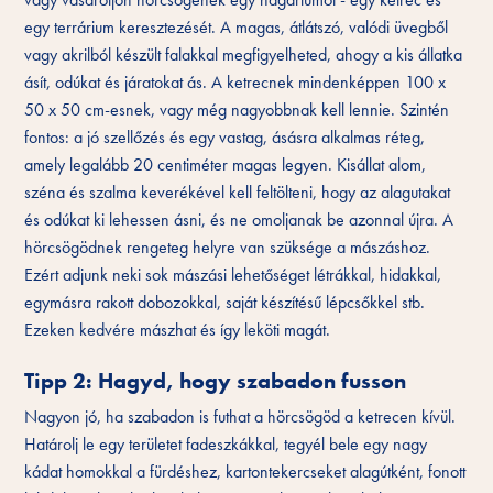
egy terrárium keresztezését. A magas, átlátszó, valódi üvegből
vagy akrilból készült falakkal megfigyelheted, ahogy a kis állatka
ásít, odúkat és járatokat ás. A ketrecnek mindenképpen 100 x
50 x 50 cm-esnek, vagy még nagyobbnak kell lennie. Szintén
fontos: a jó szellőzés és egy vastag, ásásra alkalmas réteg,
amely legalább 20 centiméter magas legyen. Kisállat alom,
széna és szalma keverékével kell feltölteni, hogy az alagutakat
és odúkat ki lehessen ásni, és ne omoljanak be azonnal újra. A
hörcsögödnek rengeteg helyre van szüksége a mászáshoz.
Ezért adjunk neki sok mászási lehetőséget létrákkal, hidakkal,
egymásra rakott dobozokkal, saját készítésű lépcsőkkel stb.
Ezeken kedvére mászhat és így leköti magát.
Tipp 2: Hagyd, hogy szabadon fusson
Nagyon jó, ha szabadon is futhat a hörcsögöd a ketrecen kívül.
Határolj le egy területet fadeszkákkal, tegyél bele egy nagy
kádat homokkal a fürdéshez, kartontekercseket alagútként, fonott