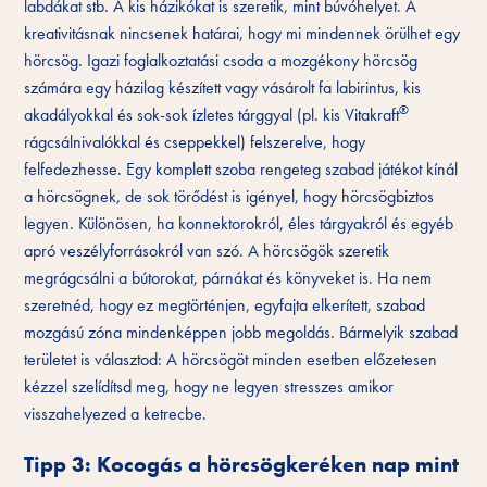
labdákat stb. A kis házikókat is szeretik, mint búvóhelyet. A
kreativitásnak nincsenek határai, hogy mi mindennek örülhet egy
hörcsög. Igazi foglalkoztatási csoda a mozgékony hörcsög
számára egy házilag készített vagy vásárolt fa labirintus, kis
®
akadályokkal és sok-sok ízletes tárggyal (pl. kis Vitakraft
rágcsálnivalókkal és cseppekkel) felszerelve, hogy
felfedezhesse. Egy komplett szoba rengeteg szabad játékot kínál
a hörcsögnek, de sok törődést is igényel, hogy hörcsögbiztos
legyen. Különösen, ha konnektorokról, éles tárgyakról és egyéb
apró veszélyforrásokról van szó. A hörcsögök szeretik
megrágcsálni a bútorokat, párnákat és könyveket is. Ha nem
szeretnéd, hogy ez megtörténjen, egyfajta elkerített, szabad
mozgású zóna mindenképpen jobb megoldás. Bármelyik szabad
területet is választod: A hörcsögöt minden esetben előzetesen
kézzel szelídítsd meg, hogy ne legyen stresszes amikor
visszahelyezed a ketrecbe.
Tipp 3: Kocogás a hörcsögkeréken nap mint