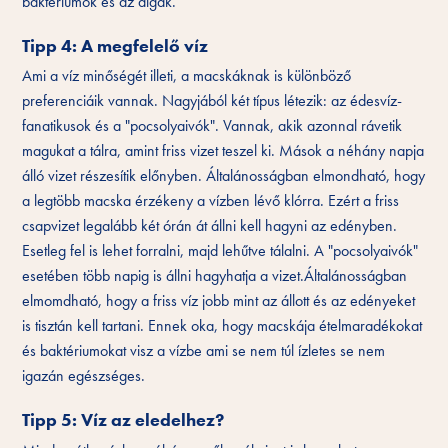
baktériumok és az algák.
Tipp 4: A megfelelő víz
Ami a víz minőségét illeti, a macskáknak is különböző
preferenciáik vannak. Nagyjából két típus létezik: az édesvíz-
fanatikusok és a "pocsolyaivók". Vannak, akik azonnal rávetik
magukat a tálra, amint friss vizet teszel ki. Mások a néhány napja
álló vizet részesítik előnyben. Általánosságban elmondható, hogy
a legtöbb macska érzékeny a vízben lévő klórra. Ezért a friss
csapvizet legalább két órán át állni kell hagyni az edényben.
Esetleg fel is lehet forralni, majd lehűtve tálalni. A "pocsolyaivók"
esetében több napig is állni hagyhatja a vizet.Általánosságban
elmomdható, hogy a friss víz jobb mint az állott és az edényeket
is tisztán kell tartani. Ennek oka, hogy macskája ételmaradékokat
és baktériumokat visz a vízbe ami se nem túl ízletes se nem
igazán egészséges.
Tipp 5: Víz az eledelhez?