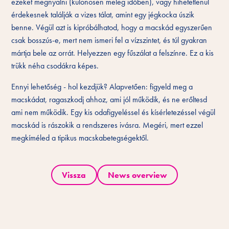
ezeket megnyalni (különösen meleg időben), vagy hihetetlenül
érdekesnek találják a vizes tálat, amint egy jégkocka úszik
benne. Végül azt is kipróbálhatod, hogy a macskád egyszerűen
csak bosszús-e, mert nem ismeri fel a vízszintet, és túl gyakran
mártja bele az orrát. Helyezzen egy fűszálat a felszínre. Ez a kis
trükk néha csodákra képes.
Ennyi lehetőség - hol kezdjük? Alapvetően: figyeld meg a
macskádat, ragaszkodj ahhoz, ami jól működik, és ne erőltesd
ami nem működik. Egy kis odafigyeléssel és kísérletezéssel végül
macskád is rászokik a rendszeres ivásra. Megéri, mert ezzel
megkíméled a tipikus macskabetegségektől.
Vissza
News overview