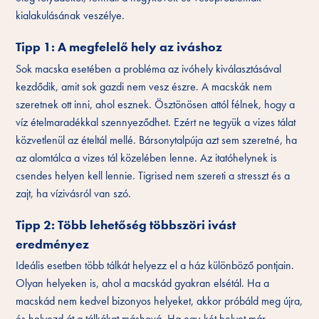
kialakulásának veszélye.
Tipp 1: A megfelelő hely az iváshoz
Sok macska esetében a probléma az ivóhely kiválasztásával
kezdődik, amit sok gazdi nem vesz észre. A macskák nem
szeretnek ott inni, ahol esznek. Ösztönösen attól félnek, hogy a
víz ételmaradékkal szennyeződhet. Ezért ne tegyük a vizes tálat
közvetlenül az ételtál mellé. Bársonytalpúja azt sem szeretné, ha
az alomtálca a vizes tál közelében lenne. Az itatóhelynek is
csendes helyen kell lennie. Tigrised nem szereti a stresszt és a
zajt, ha vízivásról van szó.
Tipp 2: Több lehetőség többszöri ivást
eredményez
Ideális esetben több tálkát helyezz el a ház különböző pontjain.
Olyan helyeken is, ahol a macskád gyakran elsétál. Ha a
macskád nem kedvel bizonyos helyeket, akkor próbáld meg újra,
és helyezd át a tálkákat máshová. Ha egy-két helyet már