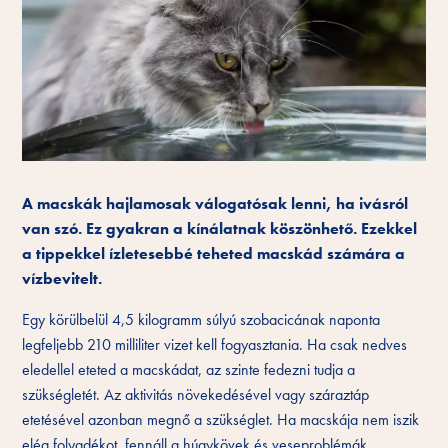
A macskák hajlamosak válogatósak lenni, ha ivásról
van szó. Ez gyakran a kínálatnak köszönhető. Ezekkel
a tippekkel ízletesebbé teheted macskád számára a
vízbevitelt.
Egy körülbelül 4,5 kilogramm súlyú szobacicának naponta
legfeljebb 210 milliliter vizet kell fogyasztania. Ha csak nedves
eledellel eteted a macskádat, az szinte fedezni tudja a
szükségletét. Az aktivitás növekedésével vagy száraztáp
etetésével azonban megnő a szükséglet. Ha macskája nem iszik
elég folyadékot, fennáll a húgykövek és veseproblémák