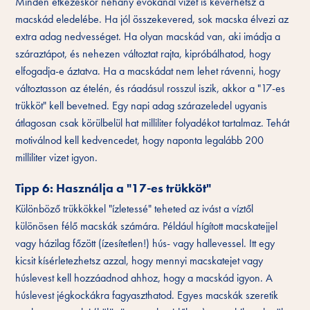
Minden étkezéskor néhány evőkanál vizet is keverhetsz a
macskád eledelébe. Ha jól összekevered, sok macska élvezi az
extra adag nedvességet. Ha olyan macskád van, aki imádja a
száraztápot, és nehezen változtat rajta, kipróbálhatod, hogy
elfogadja-e áztatva. Ha a macskádat nem lehet rávenni, hogy
változtasson az ételén, és ráadásul rosszul iszik, akkor a "17-es
trükköt" kell bevetned. Egy napi adag szárazeledel ugyanis
átlagosan csak körülbelül hat milliliter folyadékot tartalmaz. Tehát
motiválnod kell kedvencedet, hogy naponta legalább 200
milliliter vizet igyon.
Tipp 6: Használja a "17-es trükköt"
Különböző trükkökkel "ízletessé" teheted az ivást a víztől
különösen félő macskák számára. Például hígított macskatejjel
vagy házilag főzött (ízesítetlen!) hús- vagy hallevessel. Itt egy
kicsit kísérletezhetsz azzal, hogy mennyi macskatejet vagy
húslevest kell hozzáadnod ahhoz, hogy a macskád igyon. A
húslevest jégkockákra fagyaszthatod. Egyes macskák szeretik