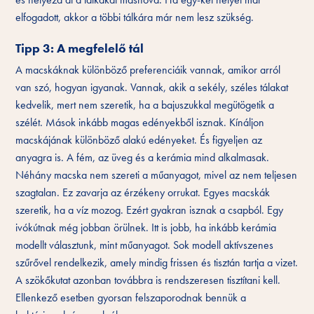
elfogadott, akkor a többi tálkára már nem lesz szükség.
Tipp 3: A megfelelő tál
A macskáknak különböző preferenciáik vannak, amikor arról
van szó, hogyan igyanak. Vannak, akik a sekély, széles tálakat
kedvelik, mert nem szeretik, ha a bajuszukkal megütögetik a
szélét. Mások inkább magas edényekből isznak. Kínáljon
macskájának különböző alakú edényeket. És figyeljen az
anyagra is. A fém, az üveg és a kerámia mind alkalmasak.
Néhány macska nem szereti a műanyagot, mivel az nem teljesen
szagtalan. Ez zavarja az érzékeny orrukat. Egyes macskák
szeretik, ha a víz mozog. Ezért gyakran isznak a csapból. Egy
ivókútnak még jobban örülnek. Itt is jobb, ha inkább kerámia
modellt választunk, mint műanyagot. Sok modell aktívszenes
szűrővel rendelkezik, amely mindig frissen és tisztán tartja a vizet.
A szökőkutat azonban továbbra is rendszeresen tisztítani kell.
Ellenkező esetben gyorsan felszaporodnak bennük a