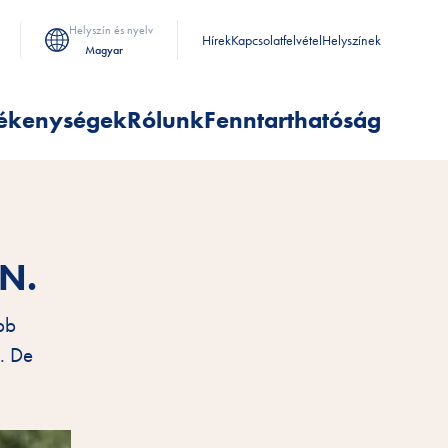
Helyszín és nyelv
Hírek
Kapcsolatfelvétel
Helyszínek
Magyar
ékenységek
Rólunk
Fenntarthatóság
N.
bb
z. De