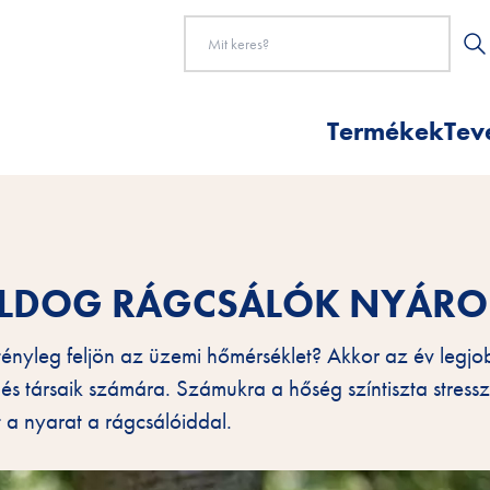
Termékek
Tev
OLDOG RÁGCSÁLÓK NYÁRO
ényleg feljön az üzemi hőmérséklet? Akkor az év legjo
 és társaik számára. Számukra a hőség színtiszta stress
 a nyarat a rágcsálóiddal.