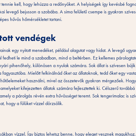
mit tennie kell, hogy lehúzza a redőnyöket. A helyiségek így kevésbé fogn
kai levegő bejusson a szobába. A sima felületű csempe is gyakran szívese
pes hűvös hőmérsékletet tartani.
átott vendégek
állatainak egy nyitott menedéket, például alagutat vagy hidat. A levegő ugy
 fedheti le mind a szabadban, mind a beltérben. Ez kellemes párologtat
yári pihenőhely, különösen a nyulak számára. Sok állat is szívesen bújik
a fagyasztóba. Mielőtt felkínálnád őket az állatoknak, tedd őket egy vast
 hűtőelemeket használni, mivel az összetevők gyakran mérgezőek. Hogy
melyeket kifejezetten állatok számára fejlesztettek ki. Célszerű tovább
, amely a párolgás révén extra hűvösséget teremt. Sok tengerimalac is szí
t, hogy a fülüket vízzel dörzsölik.
álkákban vízzel. Így biztos lehetsz benne, hogy eleget vesznek magukhoz.