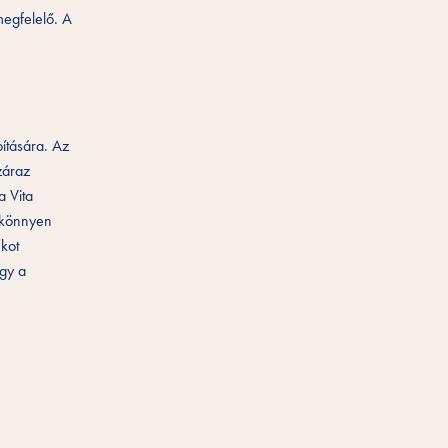
megfelelő. A
pítására. Az
záraz
a Vita
n könnyen
ékot
agy a