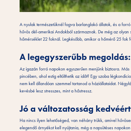
A nyulak természetüknél fogva barlanglakó állatok, és a forró
hűvös dél-amerikai Andokból származnak. De még az olyan si
hőmérséklet 22 foknál. Legkésőbb, amikor a hőmérő 25 fok fölé
A legegyszerűbb megoldás: 
Az igazán forró napokon egyszerűen menjünk biztosra. Más 
pincében, ahol estig eltölthetik az időt? Egy szoba légkondic
nem kell állandóan szemmel tartanod a háziállataidat. Négylá
kevésbé lesz stresszes, mint a hőstressz.
Jó a változatosság kedvéért:
Ha nincs ilyen lehetőséged, van néhány trükk, amivel hűvösen 
elegendő árnyékot kell nyújtania, még a napsütéses napokon 