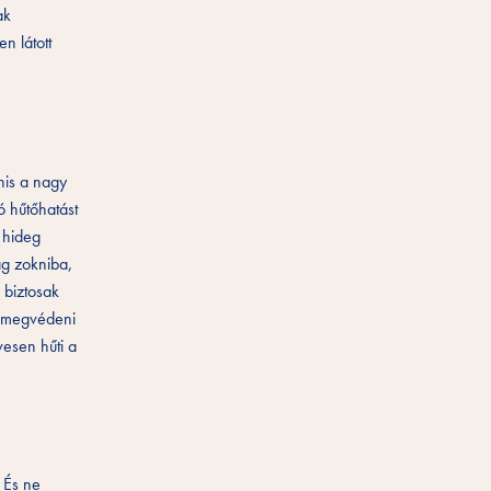
ak
n látott
anis a nagy
ó hűtőhatást
 hideg
ag zokniba,
 biztosak
á megvédeni
vesen hűti a
 És ne