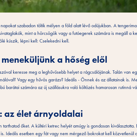
 napokat szabadon töltik mélyen a föld alatt lévő odújukban. A tengerim
vataglakók, mint a hörcsögök vagy a futóegerek számára is megáll a k
 kúszik, lépni kell: Cselekedni kell.
meneküljünk a hőség elől
szóval keresse meg a leghűvösebb helyet a rágcsálójának. Talán van e
ionálóval? Vagy egy hűvös garázs? Ideális - Önnek és az állatainak is. M
bú barátai számára az új szállásukra való költözés hamarosan rutinná vál
 az élet árnyoldalai
tarthatod őket. A kültéri ketrec helyét amúgy is gondosan kiválasztotta. 
is. Ideális esetben egy fát vagy nem mérgező bokrokat kell közvetlenül 