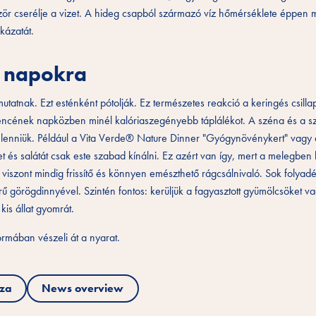
bször cserélje a vizet. A hideg csapból származó víz hőmérséklete éppen 
kázatát.
ó napokra
tatnak. Ezt esténként pótolják. Ez természetes reakció a keringés csilla
vencének napközben minél kalóriaszegényebb táplálékot. A széna és a s
lenniük. Például a Vita Verde® Nature Dinner "Gyógynövénykert" vagy 
t és salátát csak este szabad kínálni. Ez azért van így, mert a melegbe
viszont mindig frissítő és könnyen emészthető rágcsálnivaló. Sok folyad
ű görögdinnyével. Szintén fontos: kerüljük a fagyasztott gyümölcsöket v
kis állat gyomrát.
formában vészeli át a nyarat.
sza
News overview