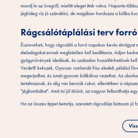
mondj le az üvegről, mielőtt eleget ittak volna. Naponta töb
jéghideg víz jó szándékú, de magában hordozza a kólika koc
Rágcsálótáplálási terv forr
Észreveheti, hogy rágcsálói a forró napokon kevés étvágyat mu
ételadagokat ennek megfelelően kell beállítania. Adjon ked
gyógynövények ideálisak, és szabadon hozzáférhetőnek kell 
Verde® kekszek. Gyorsan romlandó friss eledelt, például füve
megerjedhet, és ismét gyorsan kólikához vezethet. Az uborka 
tartalmaznak, és alig van bennük cukor, ellentétben a népszer
"jégbombákat". Amit mi jól tűrünk, az nagyon felboríthatja egy 
Ha az összes tippet betartja, szeretett rágcsálója biztosan jó 
Vis