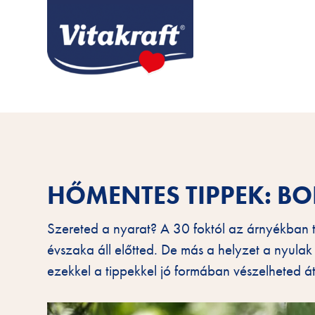
HŐMENTES TIPPEK: B
Szereted a nyarat? A 30 foktól az árnyékban t
évszaka áll előtted. De más a helyzet a nyulak
ezekkel a tippekkel jó formában vészelheted át