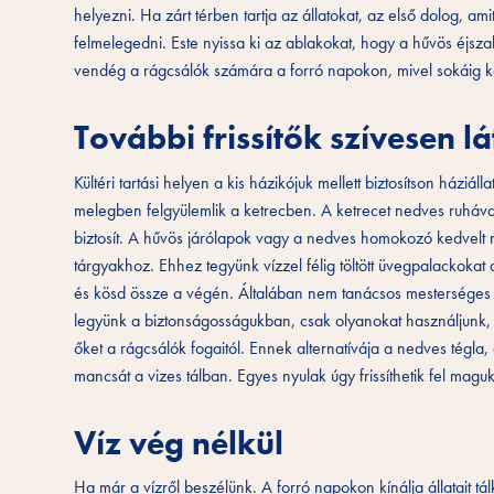
helyezni. Ha zárt térben tartja az állatokat, az első dolog, a
felmelegedni. Este nyissa ki az ablakokat, hogy a hűvös éjsza
vendég a rágcsálók számára a forró napokon, mivel sokáig ké
További frissítők szívesen l
Kültéri tartási helyen a kis házikójuk mellett biztosítson házi
melegben felgyülemlik a ketrecben. A ketrecet nedves ruhával
biztosít. A hűvös járólapok vagy a nedves homokozó kedvelt n
tárgyakhoz. Ehhez tegyünk vízzel félig töltött üvegpalackokat 
és kösd össze a végén. Általában nem tanácsos mesterséges
legyünk a biztonságosságukban, csak olyanokat használjunk, a
őket a rágcsálók fogaitól. Ennek alternatívája a nedves tégla
mancsát a vizes tálban. Egyes nyulak úgy frissíthetik fel maguka
Víz vég nélkül
Ha már a vízről beszélünk. A forró napokon kínálja állatait t