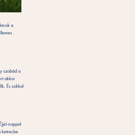
alacok a
ellemes
gy szobád a
ert akkor
ik. És sokkal
Éjjel-nappal
a ketrecbe