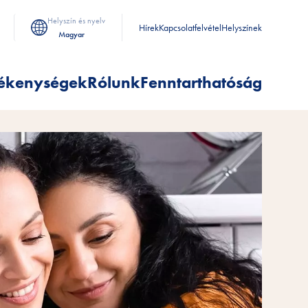
Helyszín és nyelv
Hírek
Kapcsolatfelvétel
Helyszínek
Magyar
ékenységek
Rólunk
Fenntarthatóság