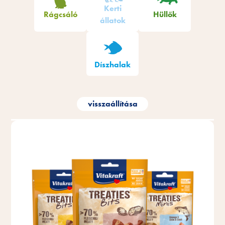
Kerti
Rágcsáló
Hüllők
állatok
Díszhalak
visszaállítása