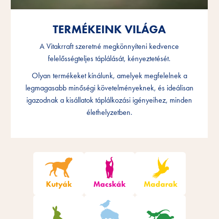
TERMÉKEINK VILÁGA
TERMÉKEINK VILÁGA
A Vitakrraft szeretné megkönnyíteni kedvence
A Vitakrraft szeretné megkönnyíteni kedvence
felelősségteljes táplálását, kényeztetését.
felelősségteljes táplálását, kényeztetését.
Olyan termékeket kínálunk, amelyek megfelelnek a
Olyan termékeket kínálunk, amelyek megfelelnek a
legmagasabb minőségi követelményeknek, és ideálisan
legmagasabb minőségi követelményeknek, és ideálisan
igazodnak a kisállatok táplálkozási igényeihez, minden
igazodnak a kisállatok táplálkozási igényeihez, minden
élethelyzetben.
élethelyzetben.
Szűrő termékek
Kutyák
Macskák
Madarak