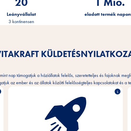
20
1.2
Mio.
Leányvállalat
eladott termék napon
3 kontinensen
VITAKRAFT KÜLDETÉSNYILATKOZ
int nap támogatjuk a háziállatok felelős, szeretetteljes és fajoknak megfel
juk az ember és az állatok közötti felelősségteljes kapcsolatokat és a tel
A háziállatok és gazdáik igényei iránti
szenvedéllyel és empátiával fejlesztünk, gyártunk és
forgalmazunk innovatív, kiváló minőségű és az
állatok igényeinek maximálisan megfelelő