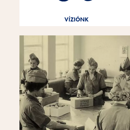
Márkaüzenetünkkel összhangban
Vitakraft Szeretettel
VÍZIÓNK