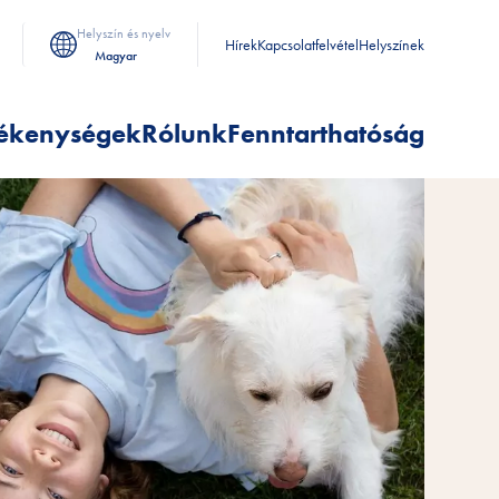
Helyszín és nyelv
Hírek
Kapcsolatfelvétel
Helyszínek
Magyar
ékenységek
Rólunk
Fenntarthatóság