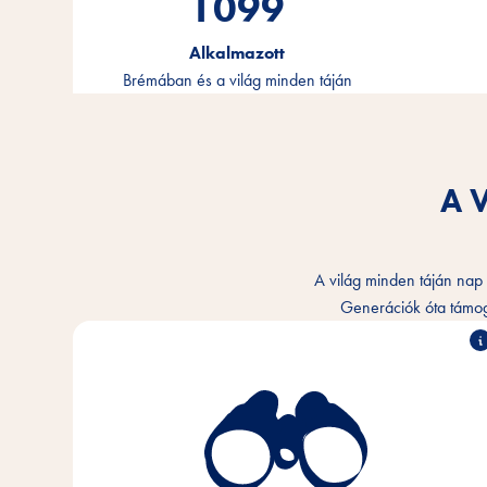
1100
Alkalmazott
Brémában és a világ minden táján
A 
A világ minden táján nap m
Generációk óta támogat
Megértjük az ember és az állatok közötti
bensőséges köteléket, és szeretnénk ezt a
kapcsolatot napról napra jobbá tenni. Minden
háziállattal rendelkező otthonban, bárhol a világon.