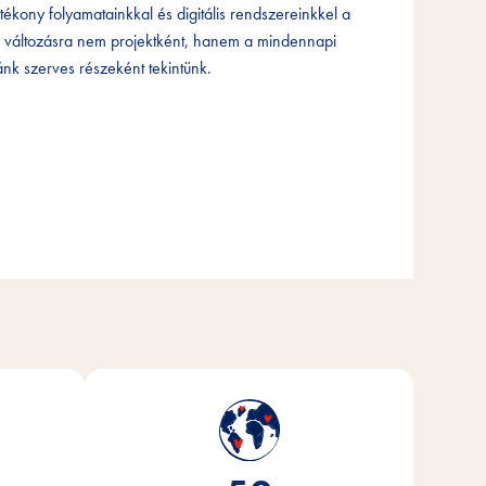
tékony folyamatainkkal és digitális rendszereinkkel a
tékony folyamatainkkal és digitális rendszereinkkel a
tékony folyamatainkkal és digitális rendszereinkkel a
 változásra nem projektként, hanem a mindennapi
 változásra nem projektként, hanem a mindennapi
 változásra nem projektként, hanem a mindennapi
nk szerves részeként tekintünk.
nk szerves részeként tekintünk.
nk szerves részeként tekintünk.