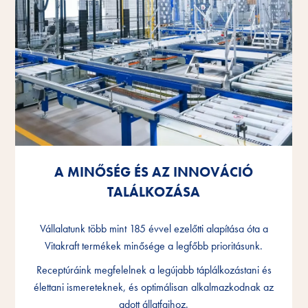
A MINŐSÉG ÉS AZ INNOVÁCIÓ
A MINŐSÉG ÉS AZ INNOVÁCIÓ
A MINŐSÉG ÉS AZ INNOVÁCIÓ
TALÁLKOZÁSA
TALÁLKOZÁSA
TALÁLKOZÁSA
Vállalatunk több mint 185 évvel ezelőtti alapítása óta a
Vállalatunk több mint 185 évvel ezelőtti alapítása óta a
Vállalatunk több mint 185 évvel ezelőtti alapítása óta a
Vitakraft termékek minősége a legfőbb prioritásunk.
Vitakraft termékek minősége a legfőbb prioritásunk.
Vitakraft termékek minősége a legfőbb prioritásunk.
Receptúráink megfelelnek a legújabb táplálkozástani és
Receptúráink megfelelnek a legújabb táplálkozástani és
Receptúráink megfelelnek a legújabb táplálkozástani és
élettani ismereteknek, és optimálisan alkalmazkodnak az
élettani ismereteknek, és optimálisan alkalmazkodnak az
élettani ismereteknek, és optimálisan alkalmazkodnak az
adott állatfajhoz.
adott állatfajhoz.
adott állatfajhoz.