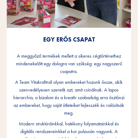
EGY ERŐS CSAPAT
EGY ERŐS CSAPAT
EGY ERŐS CSAPAT
A meggyőző termékek mellett a sikeres cégtörténethez
A meggyőző termékek mellett a sikeres cégtörténethez
A meggyőző termékek mellett a sikeres cégtörténethez
mindenekelőtt egy dologra van szükség: egy nagyszerű
mindenekelőtt egy dologra van szükség: egy nagyszerű
mindenekelőtt egy dologra van szükség: egy nagyszerű
csapatra.
csapatra.
csapatra.
A Team Vitakraftnál olyan embereket hozunk össze, akik
A Team Vitakraftnál olyan embereket hozunk össze, akik
A Team Vitakraftnál olyan embereket hozunk össze, akik
szenvedélyesen szeretik azt, amit csinálnak. A lapos
szenvedélyesen szeretik azt, amit csinálnak. A lapos
szenvedélyesen szeretik azt, amit csinálnak. A lapos
hierarchia, a bizalom és a kreatív szabadság arra ösztönzi
hierarchia, a bizalom és a kreatív szabadság arra ösztönzi
hierarchia, a bizalom és a kreatív szabadság arra ösztönzi
az embereket, hogy saját ötleteiket fejlesszék és valósítsák
az embereket, hogy saját ötleteiket fejlesszék és valósítsák
az embereket, hogy saját ötleteiket fejlesszék és valósítsák
meg.
meg.
meg.
Modern struktúráinkkal, hatékony folyamatainkkal és
Modern struktúráinkkal, hatékony folyamatainkkal és
Modern struktúráinkkal, hatékony folyamatainkkal és
digitális rendszereinkkel a kor pulzusán vagyunk. A
digitális rendszereinkkel a kor pulzusán vagyunk. A
digitális rendszereinkkel a kor pulzusán vagyunk. A