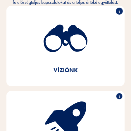
felelősségteljes kapcsolatokat és a teljes értékű együttélést.
Megértjük az ember és az állatok közötti bensőséges
köteléket, és szeretnénk ezt a kapcsolatot napról
napra jobbá tenni. Minden háziállattal rendelkező
otthonban, bárhol a világon.
Márkaüzenetünkkel összhangban
Vitakraft Szeretettel
VÍZIÓNK
A háziállatok és gazdáik igényei iránti szenvedéllyel
és empátiával fejlesztünk, gyártunk és forgalmazunk
innovatív, kiváló minőségű és az állatok igényeinek