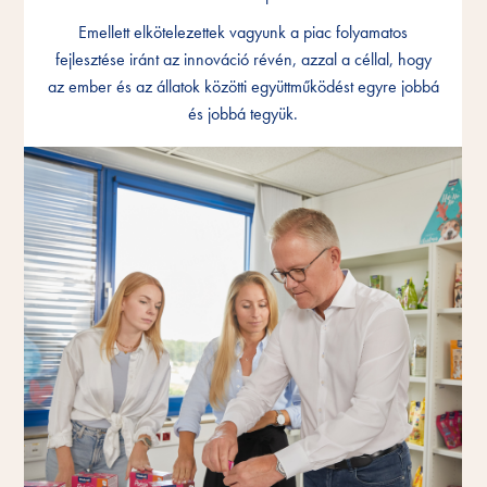
Emellett elkötelezettek vagyunk a piac folyamatos
Emellett elkötelezettek vagyunk a piac folyamatos
Emellett elkötelezettek vagyunk a piac folyamatos
fejlesztése iránt az innováció révén, azzal a céllal, hogy
fejlesztése iránt az innováció révén, azzal a céllal, hogy
fejlesztése iránt az innováció révén, azzal a céllal, hogy
az ember és az állatok közötti együttműködést egyre jobbá
az ember és az állatok közötti együttműködést egyre jobbá
az ember és az állatok közötti együttműködést egyre jobbá
és jobbá tegyük.
és jobbá tegyük.
és jobbá tegyük.