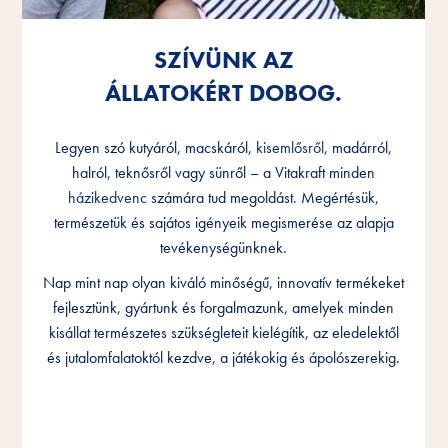
SZÍVÜNK AZ
SZÍVÜNK AZ
SZÍVÜNK AZ
ÁLLATOKÉRT DOBOG.
ÁLLATOKÉRT DOBOG.
ÁLLATOKÉRT DOBOG.
Legyen szó kutyáról, macskáról,
Legyen szó kutyáról, macskáról,
Legyen szó kutyáról, macskáról,
kisemlősről,
kisemlősről,
kisemlősről,
madárról,
madárról,
madárról,
halról, teknősről vagy sünről – a Vitakraft minden
halról, teknősről vagy sünről – a Vitakraft minden
halról, teknősről vagy sünről – a Vitakraft minden
házikedvenc
házikedvenc
házikedvenc
számára tud megoldást. Megértésük,
számára tud megoldást. Megértésük,
számára tud megoldást. Megértésük,
természetük és sajátos igényeik megismerése az alapja
természetük és sajátos igényeik megismerése az alapja
természetük és sajátos igényeik megismerése az alapja
tevékenységünknek.
tevékenységünknek.
tevékenységünknek.
Nap mint nap olyan kiváló minőségű, innovatív termékeket
Nap mint nap olyan kiváló minőségű, innovatív termékeket
Nap mint nap olyan kiváló minőségű, innovatív termékeket
fejlesztünk, gyártunk és forgalmazunk, amelyek minden
fejlesztünk, gyártunk és forgalmazunk, amelyek minden
fejlesztünk, gyártunk és forgalmazunk, amelyek minden
kisállat természetes szükségleteit kielégítik, az eledelektől
kisállat természetes szükségleteit kielégítik, az eledelektől
kisállat természetes szükségleteit kielégítik, az eledelektől
és jutalomfalatoktól kezdve, a játékokig és ápolószerekig.
és jutalomfalatoktól kezdve, a játékokig és ápolószerekig.
és jutalomfalatoktól kezdve, a játékokig és ápolószerekig.