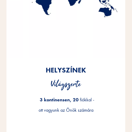
HELYSZÍNEK
HELYSZÍNEK
HELYSZÍNEK
Világszerte
Világszerte
Világszerte
3 kontinensen, 20
3 kontinensen, 20
3 kontinensen, 20
fiókkal -
fiókkal -
fiókkal -
ott vagyunk az Önök számára
ott vagyunk az Önök számára
ott vagyunk az Önök számára