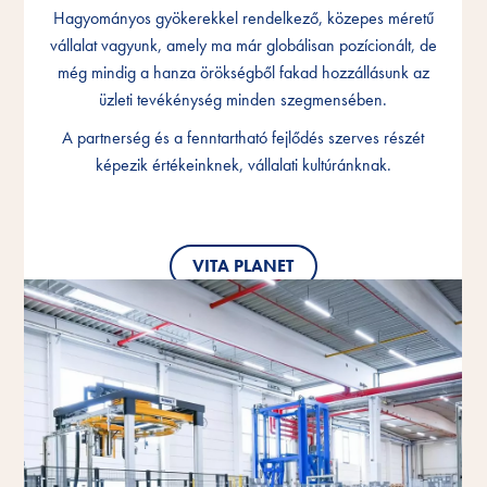
Hagyományos gyökerekkel rendelkező, közepes méretű
Hagyományos gyökerekkel rendelkező, közepes méretű
Hagyományos gyökerekkel rendelkező, közepes méretű
vállalat vagyunk, amely ma már globálisan pozícionált, de
vállalat vagyunk, amely ma már globálisan pozícionált, de
vállalat vagyunk, amely ma már globálisan pozícionált, de
még mindig a hanza örökségből fakad hozzállásunk az
még mindig a hanza örökségből fakad hozzállásunk az
még mindig a hanza örökségből fakad hozzállásunk az
üzleti tevékénység minden szegmensében.
üzleti tevékénység minden szegmensében.
üzleti tevékénység minden szegmensében.
A partnerség és a fenntartható fejlődés szerves részét
A partnerség és a fenntartható fejlődés szerves részét
A partnerség és a fenntartható fejlődés szerves részét
képezik értékeinknek, vállalati kultúránknak.
képezik értékeinknek, vállalati kultúránknak.
képezik értékeinknek, vállalati kultúránknak.
VITA PLANET
VITA PLANET
VITA PLANET