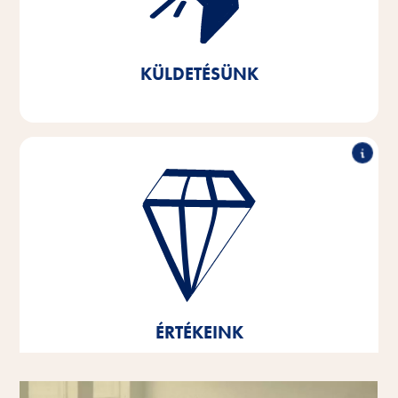
maximálisan megfelelő termékeket. Fenntartható
üzleti magatartásunkkal hozzájárulunk a létfontosságú
természeti erőforrások megőrzéséhez.
KÜLDETÉSÜNK
Kiemelkedő teljesítmény, partneri együttműködés,
innovatív erő és felelős magatartás - ezek vállalatunk
értékeinek alappillérei.
Ezek az értékek jelentik gondolkodásunk és
cselekedeteink alapját és irányvonalát, és segítenek
bennünket a fejlődésben és a növekedésben - mind
ÉRTÉKEINK
egyénenként, mind globális vállalatként.