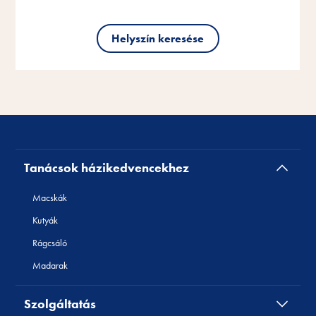
Helyszín keresése
Helyszín keresése
Helyszín keresése
Tanácsok házikedvencekhez
Macskák
Kutyák
Rágcsáló
Madarak
Szolgáltatás