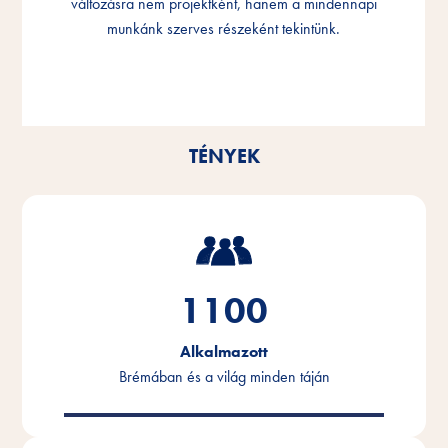
változásra nem projektként, hanem a mindennapi
változásra nem projektként, hanem a mindennapi
változásra nem projektként, hanem a mindennapi
munkánk szerves részeként tekintünk.
munkánk szerves részeként tekintünk.
munkánk szerves részeként tekintünk.
TÉNYEK
1100
Alkalmazott
Brémában és a világ minden táján