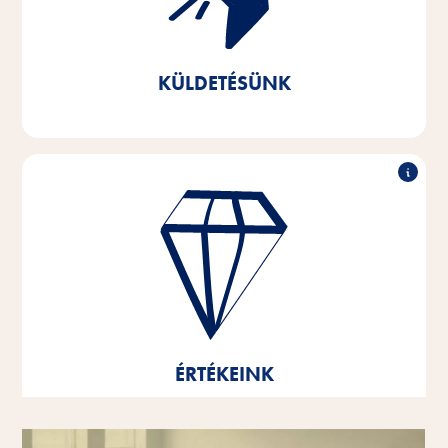
maximálisan megfelelő termékeket. Fenntartható
üzleti magatartásunkkal hozzájárulunk a létfontosságú
természeti erőforrások megőrzéséhez.
KÜLDETÉSÜNK
Kiemelkedő teljesítmény, partneri együttműködés,
innovatív erő és felelős magatartás - ezek vállalatunk
értékeinek alappillérei.
Ezek az értékek jelentik gondolkodásunk és
cselekedeteink alapját és irányvonalát, és segítenek
bennünket a fejlődésben és a növekedésben - mind
ÉRTÉKEINK
egyénenként, mind globális vállalatként.