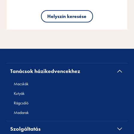
Helyszín keresése
Helyszín keresése
Helyszín keresése
Tanácsok házikedvencekhez
Macskák
Kutyák
Rágcsáló
Madarak
Szolgáltatás