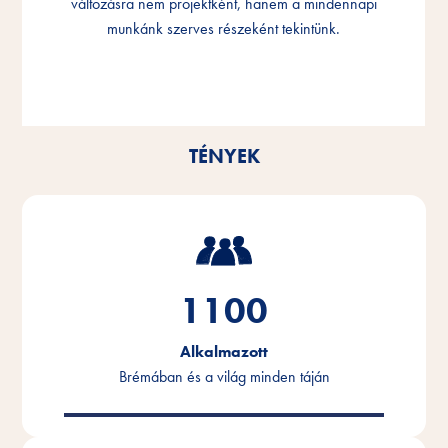
változásra nem projektként, hanem a mindennapi
változásra nem projektként, hanem a mindennapi
változásra nem projektként, hanem a mindennapi
munkánk szerves részeként tekintünk.
munkánk szerves részeként tekintünk.
munkánk szerves részeként tekintünk.
TÉNYEK
1100
Alkalmazott
Brémában és a világ minden táján