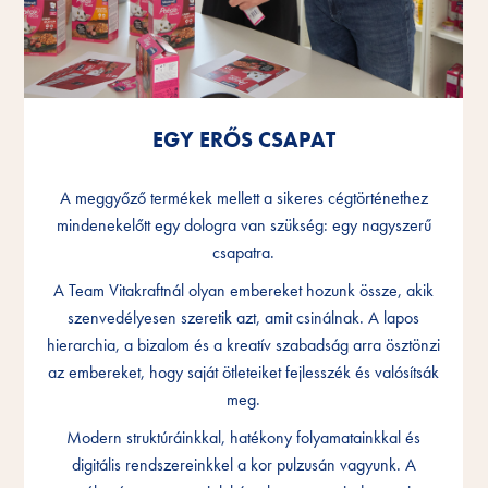
EGY ERŐS CSAPAT
EGY ERŐS CSAPAT
EGY ERŐS CSAPAT
A meggyőző termékek mellett a sikeres cégtörténethez
A meggyőző termékek mellett a sikeres cégtörténethez
A meggyőző termékek mellett a sikeres cégtörténethez
mindenekelőtt egy dologra van szükség: egy nagyszerű
mindenekelőtt egy dologra van szükség: egy nagyszerű
mindenekelőtt egy dologra van szükség: egy nagyszerű
csapatra.
csapatra.
csapatra.
A Team Vitakraftnál olyan embereket hozunk össze, akik
A Team Vitakraftnál olyan embereket hozunk össze, akik
A Team Vitakraftnál olyan embereket hozunk össze, akik
szenvedélyesen szeretik azt, amit csinálnak. A lapos
szenvedélyesen szeretik azt, amit csinálnak. A lapos
szenvedélyesen szeretik azt, amit csinálnak. A lapos
hierarchia, a bizalom és a kreatív szabadság arra ösztönzi
hierarchia, a bizalom és a kreatív szabadság arra ösztönzi
hierarchia, a bizalom és a kreatív szabadság arra ösztönzi
az embereket, hogy saját ötleteiket fejlesszék és valósítsák
az embereket, hogy saját ötleteiket fejlesszék és valósítsák
az embereket, hogy saját ötleteiket fejlesszék és valósítsák
meg.
meg.
meg.
Modern struktúráinkkal, hatékony folyamatainkkal és
Modern struktúráinkkal, hatékony folyamatainkkal és
Modern struktúráinkkal, hatékony folyamatainkkal és
digitális rendszereinkkel a kor pulzusán vagyunk. A
digitális rendszereinkkel a kor pulzusán vagyunk. A
digitális rendszereinkkel a kor pulzusán vagyunk. A