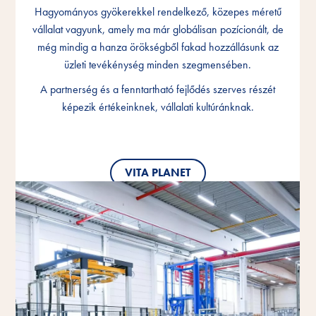
Hagyományos gyökerekkel rendelkező, közepes méretű
Hagyományos gyökerekkel rendelkező, közepes méretű
Hagyományos gyökerekkel rendelkező, közepes méretű
vállalat vagyunk, amely ma már globálisan pozícionált, de
vállalat vagyunk, amely ma már globálisan pozícionált, de
vállalat vagyunk, amely ma már globálisan pozícionált, de
még mindig a hanza örökségből fakad hozzállásunk az
még mindig a hanza örökségből fakad hozzállásunk az
még mindig a hanza örökségből fakad hozzállásunk az
üzleti tevékénység minden szegmensében.
üzleti tevékénység minden szegmensében.
üzleti tevékénység minden szegmensében.
A partnerség és a fenntartható fejlődés szerves részét
A partnerség és a fenntartható fejlődés szerves részét
A partnerség és a fenntartható fejlődés szerves részét
képezik értékeinknek, vállalati kultúránknak.
képezik értékeinknek, vállalati kultúránknak.
képezik értékeinknek, vállalati kultúránknak.
VITA PLANET
VITA PLANET
VITA PLANET