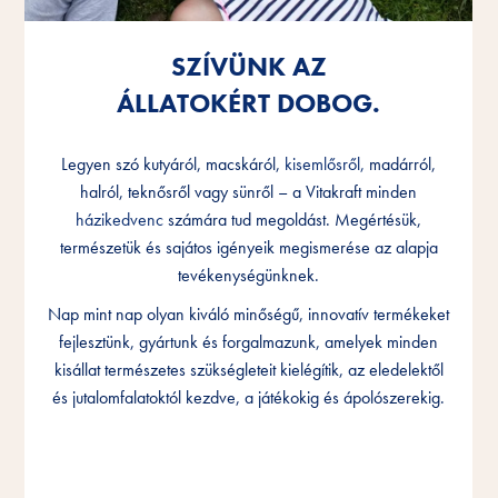
SZÍVÜNK AZ
SZÍVÜNK AZ
SZÍVÜNK AZ
ÁLLATOKÉRT DOBOG.
ÁLLATOKÉRT DOBOG.
ÁLLATOKÉRT DOBOG.
Legyen szó kutyáról, macskáról,
Legyen szó kutyáról, macskáról,
Legyen szó kutyáról, macskáról,
kisemlősről,
kisemlősről,
kisemlősről,
madárról,
madárról,
madárról,
halról, teknősről vagy sünről – a Vitakraft minden
halról, teknősről vagy sünről – a Vitakraft minden
halról, teknősről vagy sünről – a Vitakraft minden
házikedvenc
házikedvenc
házikedvenc
számára tud megoldást. Megértésük,
számára tud megoldást. Megértésük,
számára tud megoldást. Megértésük,
természetük és sajátos igényeik megismerése az alapja
természetük és sajátos igényeik megismerése az alapja
természetük és sajátos igényeik megismerése az alapja
tevékenységünknek.
tevékenységünknek.
tevékenységünknek.
Nap mint nap olyan kiváló minőségű, innovatív termékeket
Nap mint nap olyan kiváló minőségű, innovatív termékeket
Nap mint nap olyan kiváló minőségű, innovatív termékeket
fejlesztünk, gyártunk és forgalmazunk, amelyek minden
fejlesztünk, gyártunk és forgalmazunk, amelyek minden
fejlesztünk, gyártunk és forgalmazunk, amelyek minden
kisállat természetes szükségleteit kielégítik, az eledelektől
kisállat természetes szükségleteit kielégítik, az eledelektől
kisállat természetes szükségleteit kielégítik, az eledelektől
és jutalomfalatoktól kezdve, a játékokig és ápolószerekig.
és jutalomfalatoktól kezdve, a játékokig és ápolószerekig.
és jutalomfalatoktól kezdve, a játékokig és ápolószerekig.