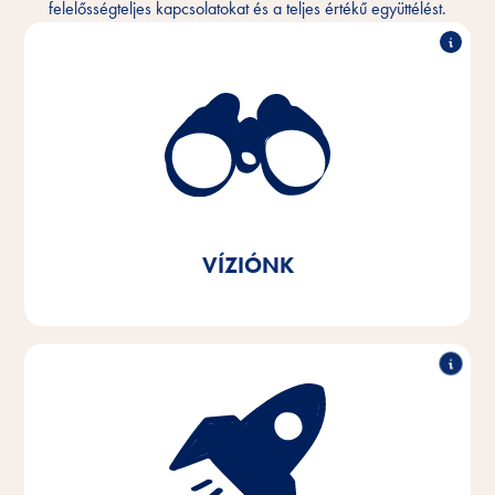
felelősségteljes kapcsolatokat és a teljes értékű együttélést.
Megértjük az ember és az állatok közötti bensőséges
köteléket, és szeretnénk ezt a kapcsolatot napról
napra jobbá tenni. Minden háziállattal rendelkező
otthonban, bárhol a világon.
Márkaüzenetünkkel összhangban
Vitakraft Szeretettel
VÍZIÓNK
A háziállatok és gazdáik igényei iránti szenvedéllyel
és empátiával fejlesztünk, gyártunk és forgalmazunk
innovatív, kiváló minőségű és az állatok igényeinek