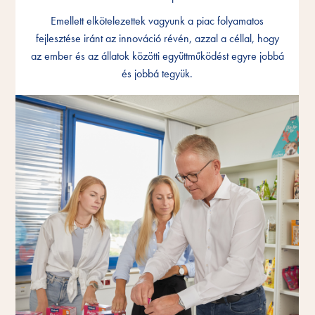
Emellett elkötelezettek vagyunk a piac folyamatos
Emellett elkötelezettek vagyunk a piac folyamatos
Emellett elkötelezettek vagyunk a piac folyamatos
fejlesztése iránt az innováció révén, azzal a céllal, hogy
fejlesztése iránt az innováció révén, azzal a céllal, hogy
fejlesztése iránt az innováció révén, azzal a céllal, hogy
az ember és az állatok közötti együttműködést egyre jobbá
az ember és az állatok közötti együttműködést egyre jobbá
az ember és az állatok közötti együttműködést egyre jobbá
és jobbá tegyük.
és jobbá tegyük.
és jobbá tegyük.