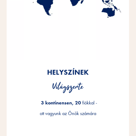
HELYSZÍNEK
HELYSZÍNEK
HELYSZÍNEK
Világszerte
Világszerte
Világszerte
3 kontinensen, 20
3 kontinensen, 20
3 kontinensen, 20
fiókkal -
fiókkal -
fiókkal -
ott vagyunk az Önök számára
ott vagyunk az Önök számára
ott vagyunk az Önök számára