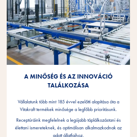
A MINŐSÉG ÉS AZ INNOVÁCIÓ
A MINŐSÉG ÉS AZ INNOVÁCIÓ
A MINŐSÉG ÉS AZ INNOVÁCIÓ
TALÁLKOZÁSA
TALÁLKOZÁSA
TALÁLKOZÁSA
Vállalatunk több mint 185 évvel ezelőtti alapítása óta a
Vállalatunk több mint 185 évvel ezelőtti alapítása óta a
Vállalatunk több mint 185 évvel ezelőtti alapítása óta a
Vitakraft termékek minősége a legfőbb prioritásunk.
Vitakraft termékek minősége a legfőbb prioritásunk.
Vitakraft termékek minősége a legfőbb prioritásunk.
Receptúráink megfelelnek a legújabb táplálkozástani és
Receptúráink megfelelnek a legújabb táplálkozástani és
Receptúráink megfelelnek a legújabb táplálkozástani és
élettani ismereteknek, és optimálisan alkalmazkodnak az
élettani ismereteknek, és optimálisan alkalmazkodnak az
élettani ismereteknek, és optimálisan alkalmazkodnak az
adott állatfajhoz.
adott állatfajhoz.
adott állatfajhoz.