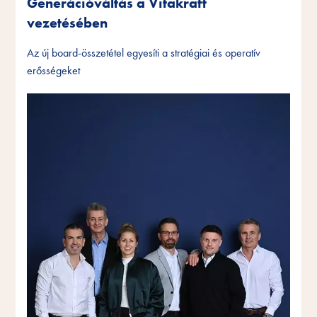
Generációváltás a Vitakraft
vezetésében
Az új board-összetétel egyesíti a stratégiai és operatív
erősségeket